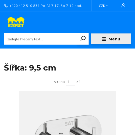
+420 412 510 834
Po-Pá 7-17, So 7-12 hod.
CZK
Menu
Šířka: 9,5 cm
strana
z 1