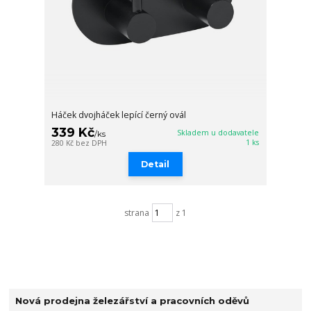
Háček dvojháček lepící černý ovál
339 Kč
Skladem u dodavatele
/
ks
1 ks
280 Kč
bez DPH
Detail
strana
z 1
Nová prodejna železářství a pracovních oděvů