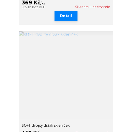
369 Kč
/
ks
Skladem u dodavatele
305 Kč
bez DPH
Detail
SOFT dvojitý držák skleniček