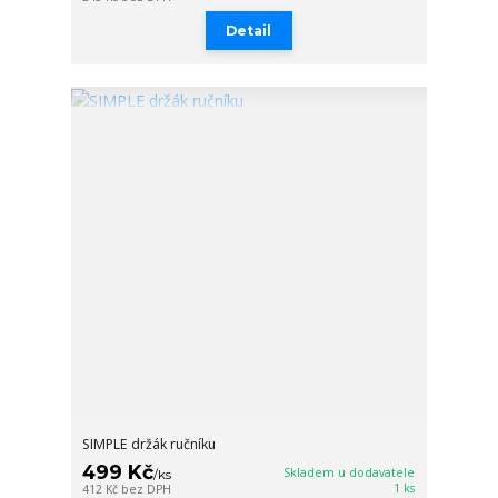
Detail
SIMPLE držák ručníku
499 Kč
Skladem u dodavatele
/
ks
1 ks
412 Kč
bez DPH