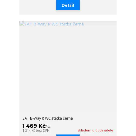
Detail
SAT B-Way R WC štětka černá
1 469 Kč
/
ks
Skladem u dodavatele
1 214 Kč
bez DPH