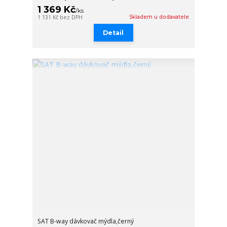
1 369 Kč
/
ks
Skladem u dodavatele
1 131 Kč
bez DPH
Detail
SAT B-way dávkovač mýdla,černý