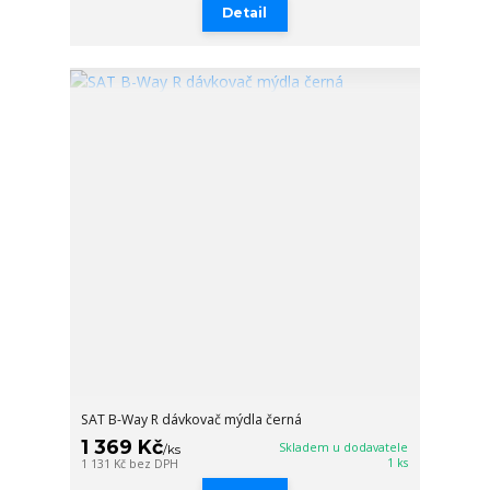
Detail
SAT B-Way R dávkovač mýdla černá
1 369 Kč
Skladem u dodavatele
/
ks
1 ks
1 131 Kč
bez DPH