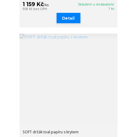
1 159 Kč
Skladem u dodavatele
/
ks
1 ks
958 Kč
bez DPH
Detail
SOFT držák toal.papíru s krytem