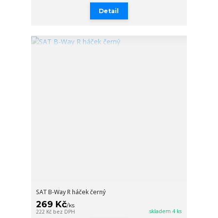
Detail
SAT B-Way R háček černý
269 Kč
/
ks
skladem 4 ks
222 Kč
bez DPH