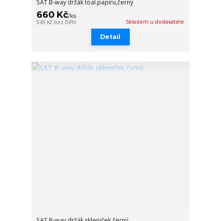
SAT B-way držák toal.papíru,černý
660 Kč
/
ks
Skladem u dodavatele
545 Kč
bez DPH
Detail
SAT B-way držák skleniček,černý