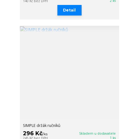
2 ks
140 Kč
bez DPH
Detail
SIMPLE držák ručníků
296 Kč
Skladem u dodavatele
/
ks
1 ks
245 Kč
bez DPH