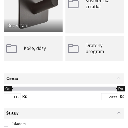
Kosmetická
zrcátka
Bez vrtání
Drátěný
Koše, dózy
program
Cena:
Od
Do
Kč
Kč
Štítky
Skladem