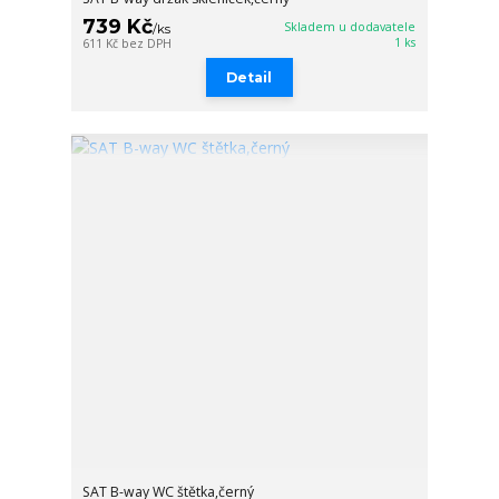
739 Kč
Skladem u dodavatele
/
ks
1 ks
611 Kč
bez DPH
Detail
SAT B-way WC štětka,černý