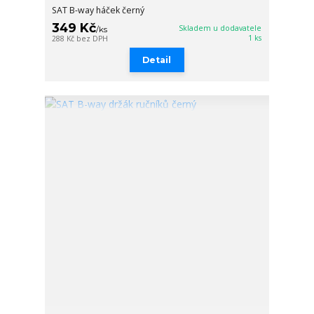
SAT B-way háček černý
349 Kč
Skladem u dodavatele
/
ks
1 ks
288 Kč
bez DPH
Detail