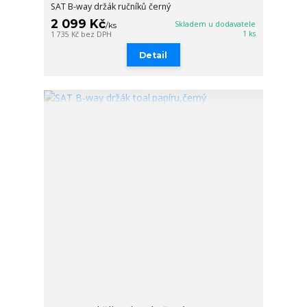
SAT B-way držák ručníků černý
2 099 Kč
Skladem u dodavatele
/
ks
1 ks
1 735 Kč
bez DPH
Detail