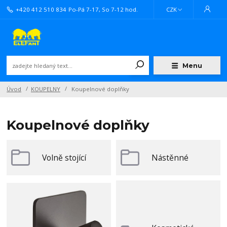
+420 412 510 834
Po-Pá 7-17, So 7-12 hod.
CZK
Menu
Úvod
KOUPELNY
Koupelnové doplňky
Koupelnové doplňky
Volně stojící
Nástěnné