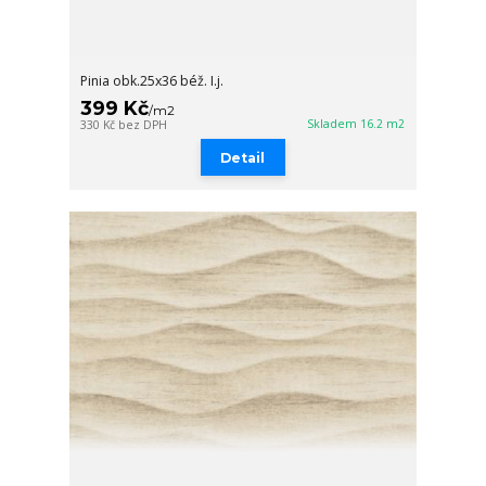
Pinia obk.25x36 béž. I.j.
399 Kč
/
m2
Skladem 16.2 m2
330 Kč
bez DPH
Detail