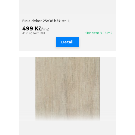
Pinia dekor 25x36 béž str. I.j.
499 Kč
/
m2
Skladem 3.16 m2
412 Kč
bez DPH
Detail