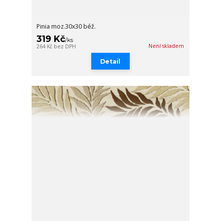
Pinia moz.30x30 béž.
319 Kč
/
ks
Není skladem
264 Kč
bez DPH
Detail