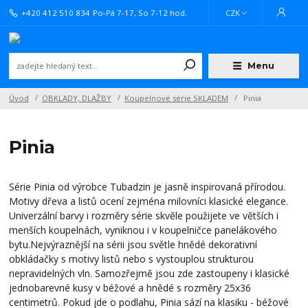
+420 412 510 834
Po-Pá 7-17, So 7-12 hod.
CZK
Menu
Úvod
OBKLADY, DLAŽBY
Koupelnové série SKLADEM
Pinia
Pinia
Série Pinia od výrobce Tubadzin je jasně inspirovaná přírodou.
Motivy dřeva a listů ocení zejména milovníci klasické elegance.
Univerzální barvy i rozměry série skvěle použijete ve větších i
menších koupelnách, vyniknou i v koupelničce panelákového
bytu.Nejvýraznější na sérii jsou světle hnědé dekorativní
obkládačky s motivy listů nebo s vystouplou strukturou
nepravidelných vln. Samozřejmě jsou zde zastoupeny i klasické
jednobarevné kusy v béžové a hnědé s rozměry 25x36
centimetrů. Pokud jde o podlahu, Pinia sází na klasiku - béžové