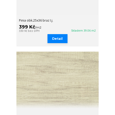
Pinia obk.25x36 braz I.j.
399 Kč
/
m2
Skladem 39.06 m2
330 Kč
bez DPH
Detail