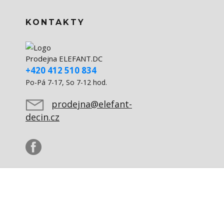
KONTAKTY
Prodejna ELEFANT.DC
+420 412 510 834
Po-Pá 7-17, So 7-12 hod.
prodejna@elefant-
decin.cz