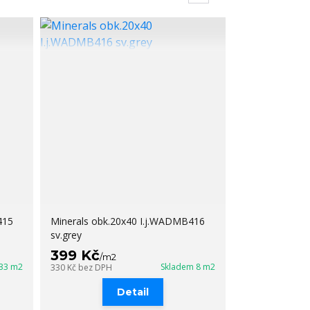
415
Minerals obk.20x40 I.j.WADMB416
sv.grey
399 Kč
/
m2
 33 m2
Skladem 8 m2
330 Kč
bez DPH
Detail