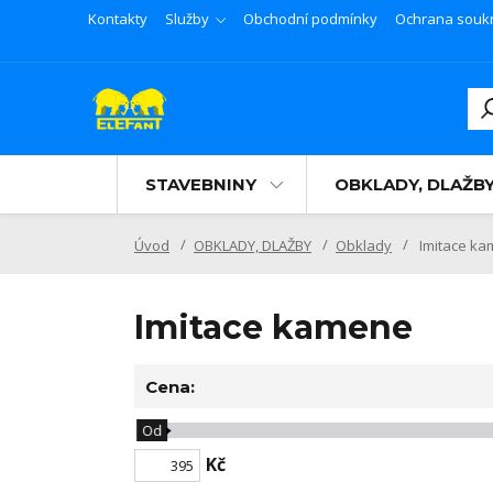
Kontakty
Služby
Obchodní podmínky
Ochrana souk
STAVEBNINY
OBKLADY, DLAŽB
Úvod
OBKLADY, DLAŽBY
Obklady
Imitace k
Imitace kamene
Cena:
Od
Kč