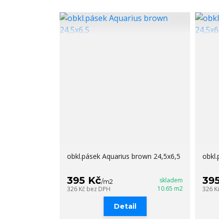
obkl.pásek Aquarius brown 24,5x6,5
obkl.
395 Kč
39
skladem
/
m2
10.65 m2
326 Kč
bez DPH
326 K
Detail