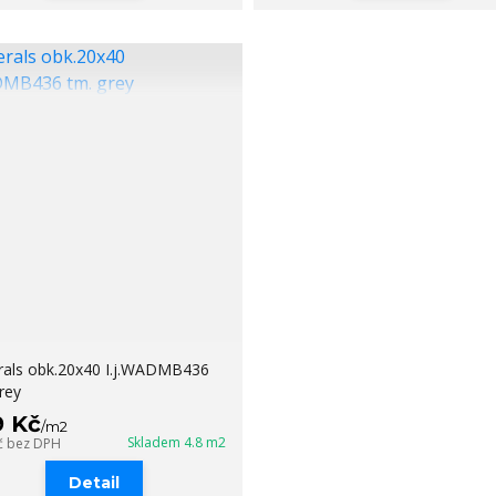
rals obk.20x40 I.j.WADMB436
rey
9 Kč
/
m2
Skladem 4.8 m2
č
bez DPH
Detail