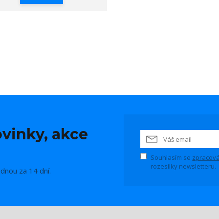
vinky, akce
Souhlasím se
zpracová
rozesílky newsletteru.
ednou za 14 dní.