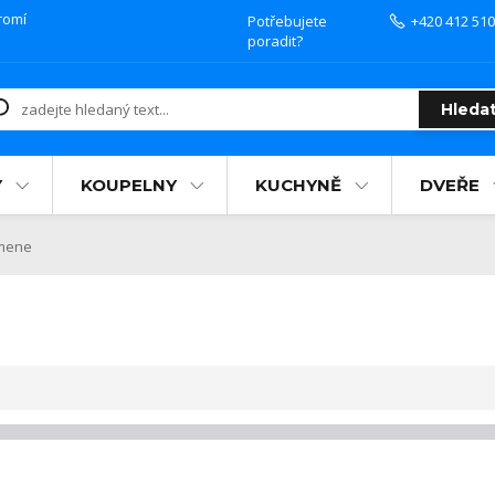
romí
Potřebujete
+420 412 510
poradit?
Hleda
Y
KOUPELNY
KUCHYNĚ
DVEŘE
amene