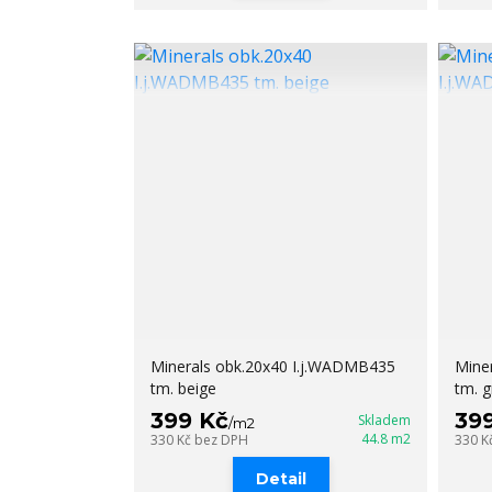
Minerals obk.20x40 I.j.WADMB435
Mine
tm. beige
tm. g
399 Kč
39
Skladem
/
m2
44.8 m2
330 Kč
bez DPH
330 K
Detail