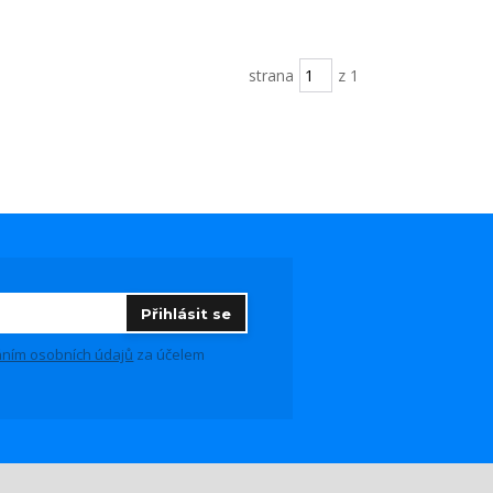
strana
z 1
Přihlásit se
ním osobních údajů
za účelem