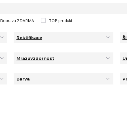
Doprava ZDARMA
TOP produkt
Rektifikace
Ší
Mrazuvzdornost
U
Barva
P