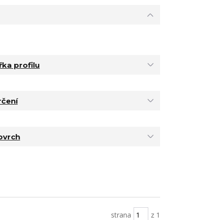
řka profilu
rčení
ovrch
strana
z 1