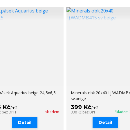
pásek Aquarius beige 24,5x6,5
Minerals obk.20x40 I.j.WADMB
sv.beige
5 Kč
399 Kč
/
m2
/
m2
skladem
Skladem
č
bez DPH
330 Kč
bez DPH
Detail
Detail