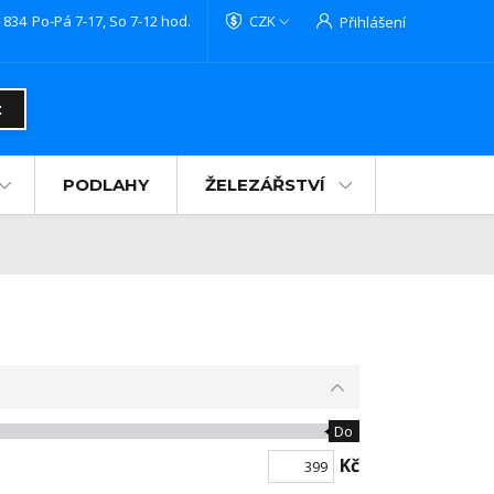
 834
Po-Pá 7-17, So 7-12 hod.
CZK
Přihlášení
t
PODLAHY
ŽELEZÁŘSTVÍ
Do
Kč