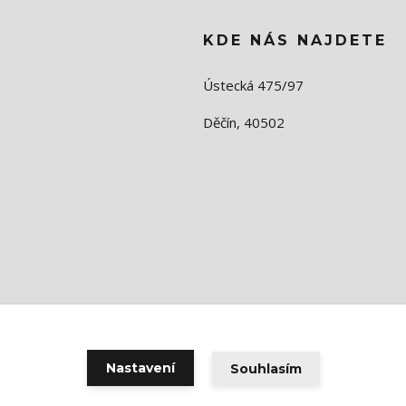
KDE NÁS NAJDETE
Ústecká 475/97
Děčín, 40502
Nastavení
Souhlasím
Vytvořeno na
Eshop-rychle.cz