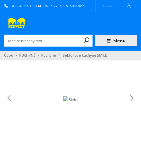
+420 412 510 834
Po-Pá 7-17, So 7-12 hod.
CZK
Menu
Úvod
KUCHYNĚ
Kuchyně
Sektorové kuchyně SMILE