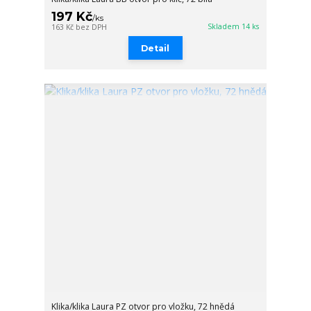
197 Kč
/
ks
Skladem 14 ks
163 Kč
bez DPH
Detail
Klika/klika Laura PZ otvor pro vložku, 72 hnědá