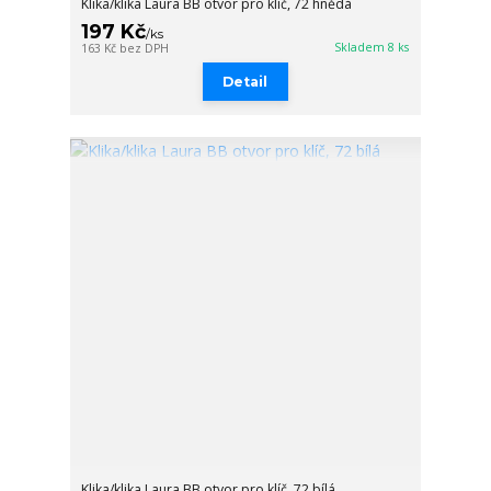
Klika/klika Laura BB otvor pro klíč, 72 hnědá
197 Kč
/
ks
Skladem 8 ks
163 Kč
bez DPH
Detail
Klika/klika Laura BB otvor pro klíč, 72 bílá