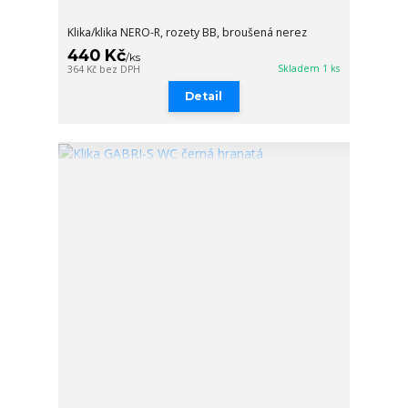
Klika/klika NERO-R, rozety BB, broušená nerez
440 Kč
/
ks
Skladem 1 ks
364 Kč
bez DPH
Detail