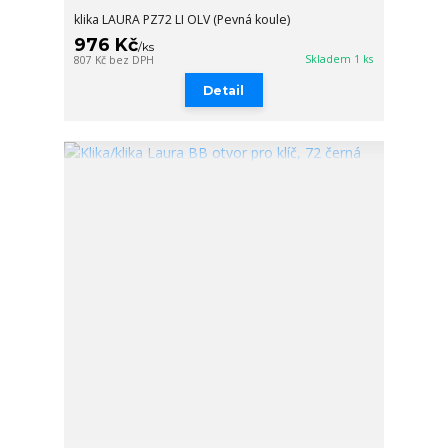
klika LAURA PZ72 LI OLV (Pevná koule)
976 Kč
/
ks
Skladem 1 ks
807 Kč
bez DPH
Detail