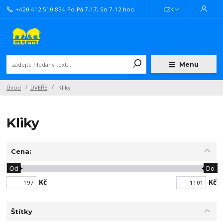
+420 412 510 834
Po-Pá 7-17, So 7-12 hod.
CZK
Menu
Úvod
DVEŘE
Kliky
Kliky
Cena:
Od
Do
Kč
Kč
Štítky