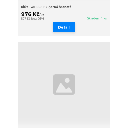
Klika GABRI-S PZ černá hranatá
976 Kč
/
ks
Skladem 1 ks
807 Kč
bez DPH
Detail