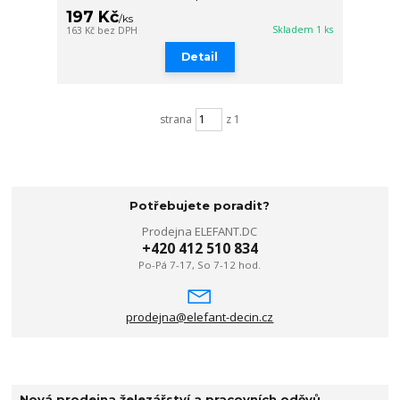
197 Kč
/
ks
Skladem 1 ks
163 Kč
bez DPH
Detail
strana
z 1
Potřebujete poradit?
Prodejna ELEFANT.DC
+420 412 510 834
Po-Pá 7-17, So 7-12 hod.
prodejna@elefant-decin.cz
Nová prodejna železářství a pracovních oděvů