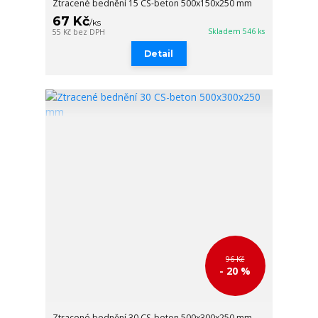
Ztracené bednění 15 CS-beton 500x150x250 mm
67 Kč
/
ks
Skladem 546 ks
55 Kč
bez DPH
Detail
96 Kč
- 20 %
Ztracené bednění 30 CS-beton 500x300x250 mm