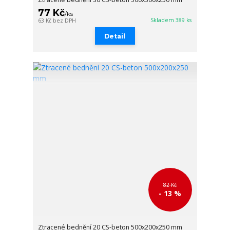
77 Kč
/
ks
Skladem 389 ks
63 Kč
bez DPH
Detail
82 Kč
- 13 %
Ztracené bednění 20 CS-beton 500x200x250 mm