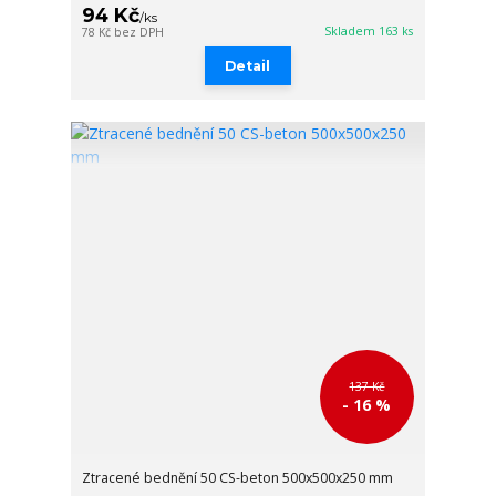
94 Kč
/
ks
Skladem 163 ks
78 Kč
bez DPH
Detail
137 Kč
- 16 %
Ztracené bednění 50 CS-beton 500x500x250 mm