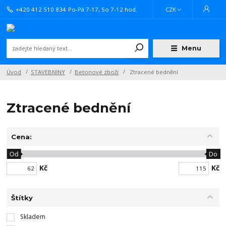
+420 412 510 834
Po-Pá 7-17, So 7-12 hod.
CZK
Menu
Úvod
STAVEBNINY
Betonové zboží
Ztracené bednění
Ztracené bednění
Cena:
Od
Do
Kč
Kč
Štítky
Skladem