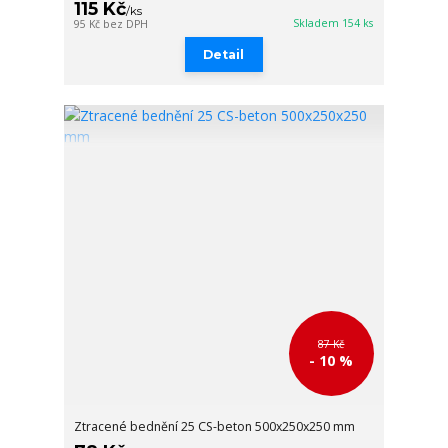
115 Kč
/
ks
Skladem 154 ks
95 Kč
bez DPH
Detail
87 Kč
- 10 %
Ztracené bednění 25 CS-beton 500x250x250 mm