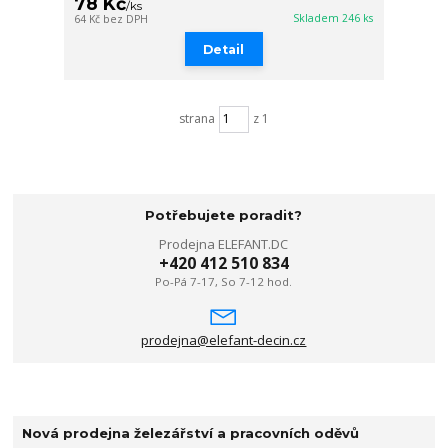
78 Kč
/
ks
Skladem 246 ks
64 Kč
bez DPH
Detail
strana
z 1
Potřebujete poradit?
Prodejna ELEFANT.DC
+420 412 510 834
Po-Pá 7-17, So 7-12 hod.
prodejna@elefant-decin.cz
Nová prodejna železářství a pracovních oděvů