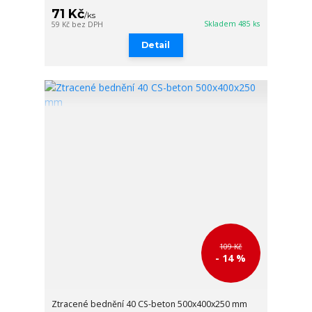
71 Kč
/
ks
Skladem 485 ks
59 Kč
bez DPH
Detail
109 Kč
- 14 %
Ztracené bednění 40 CS-beton 500x400x250 mm