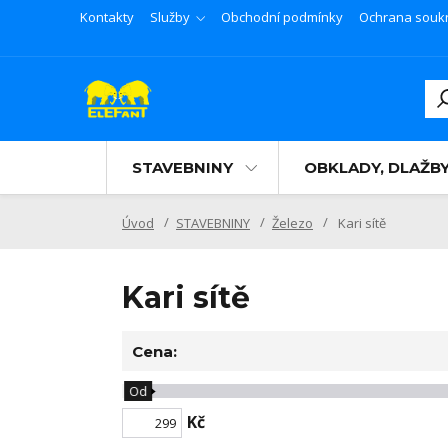
Kontakty
Služby
Obchodní podmínky
Ochrana souk
STAVEBNINY
OBKLADY, DLAŽB
Úvod
STAVEBNINY
Železo
Kari sítě
Kari sítě
Cena:
Od
Kč