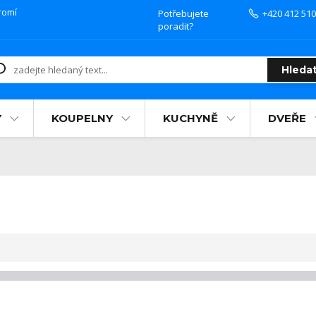
romí
Potřebujete
+420 412 510
poradit?
Hleda
Y
KOUPELNY
KUCHYNĚ
DVEŘE