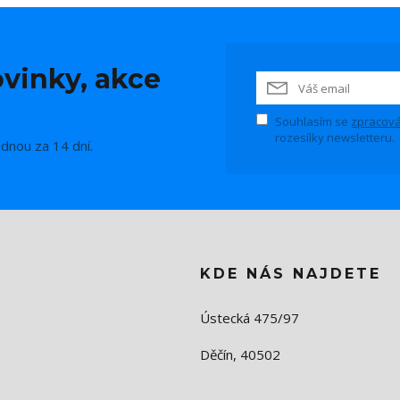
vinky, akce
Souhlasím se
zpracová
rozesílky newsletteru.
ednou za 14 dní.
KDE NÁS NAJDETE
Ústecká 475/97
Děčín, 40502