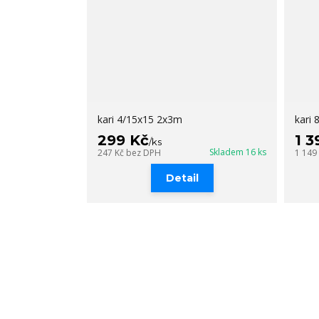
kari 4/15x15 2x3m
kari
299 Kč
1 3
/
ks
Skladem 16 ks
247 Kč
bez DPH
1 149
Detail