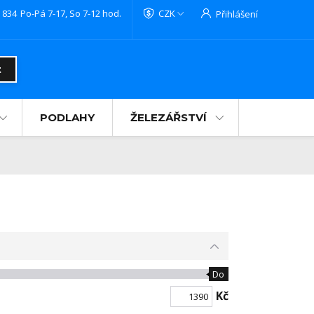
 834
Po-Pá 7-17, So 7-12 hod.
CZK
Přihlášení
t
PODLAHY
ŽELEZÁŘSTVÍ
Do
Kč