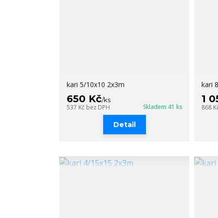
kari 5/10x10 2x3m
kari
650 Kč
1 0
/
ks
Skladem 41 ks
537 Kč
bez DPH
868 K
Detail