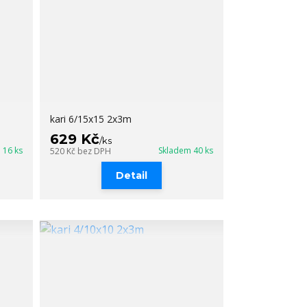
kari 6/15x15 2x3m
629 Kč
/
ks
 16 ks
Skladem 40 ks
520 Kč
bez DPH
Detail