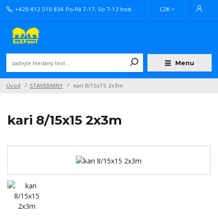
+420 412 510 834
Po-Pá 7-17, So 7-12 hod.
CZK
Menu
Úvod
STAVEBNINY
kari 8/15x15 2x3m
kari 8/15x15 2x3m