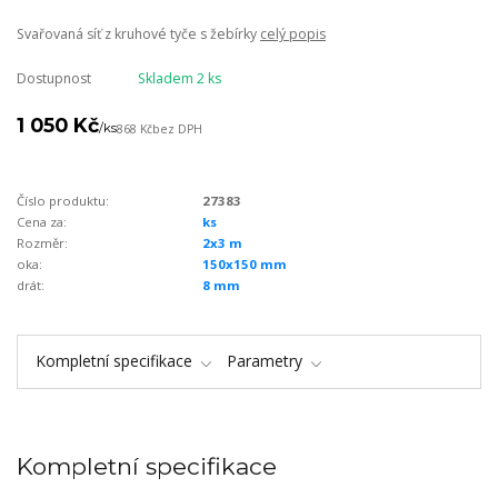
Svařovaná síť z kruhové tyče s žebírky
celý popis
Dostupnost
Skladem 2 ks
1 050 Kč
/
ks
868 Kč
bez DPH
Číslo produktu:
27383
Cena za:
ks
Rozměr:
2x3 m
oka:
150x150 mm
drát:
8 mm
Kompletní specifikace
Parametry
Kompletní specifikace