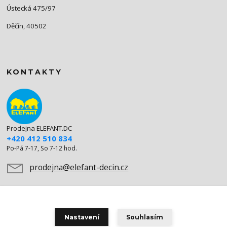
Ústecká 475/97
Děčín, 40502
KONTAKTY
Prodejna ELEFANT.DC
+420 412 510 834
Po-Pá 7-17, So 7-12 hod.
prodejna@elefant-decin.cz
Nastavení
Souhlasím