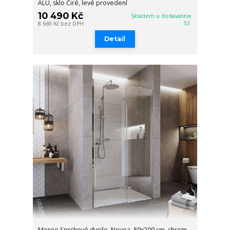
ALU, sklo Čiré, levé provedení
10 490 Kč
Skladem u dodavatele
53
8 669 Kč
bez DPH
Detail
Mereo Sprchové dveře, Novea, 80x200 cm, chrom