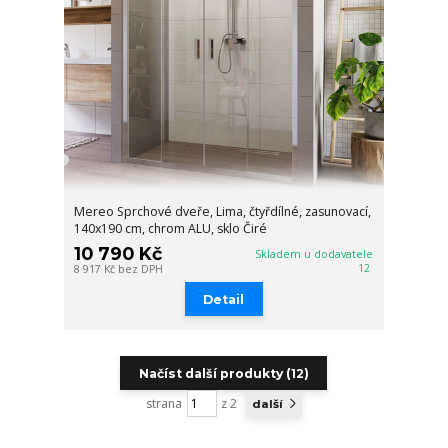
Mereo Sprchové dveře, Lima, čtyřdílné, zasunovací,
140x190 cm, chrom ALU, sklo Čiré
10 790 Kč
Skladem u dodavatele
12
8 917 Kč
bez DPH
Detail
Načíst další produkty (12)
strana
z 2
další