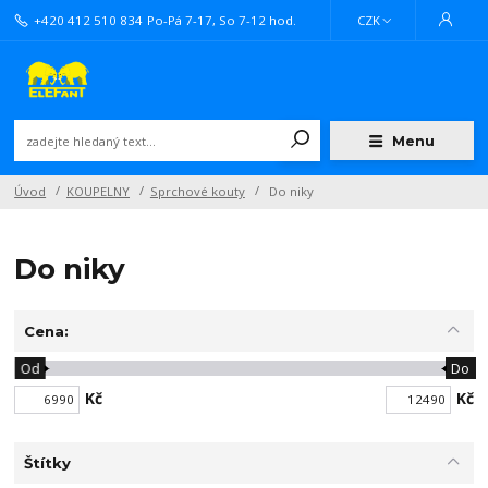
+420 412 510 834
Po-Pá 7-17, So 7-12 hod.
CZK
Menu
Úvod
KOUPELNY
Sprchové kouty
Do niky
Do niky
Cena:
Od
Do
Kč
Kč
Štítky