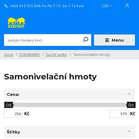
+420 412 510 834
Po-Pá 7-17, So 7-12 hod.
CZK
Menu
Úvod
STAVEBNINY
Suché směsi
Samonivelační hmoty
Samonivelační hmoty
Cena:
Od
Do
Kč
Kč
Štítky