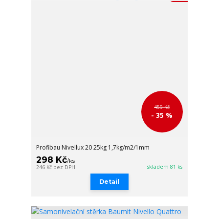
459 Kč
- 35 %
Profibau Nivellux 20 25kg 1,7kg/m2/1mm
298 Kč
/
ks
skladem 81 ks
246 Kč
bez DPH
Detail