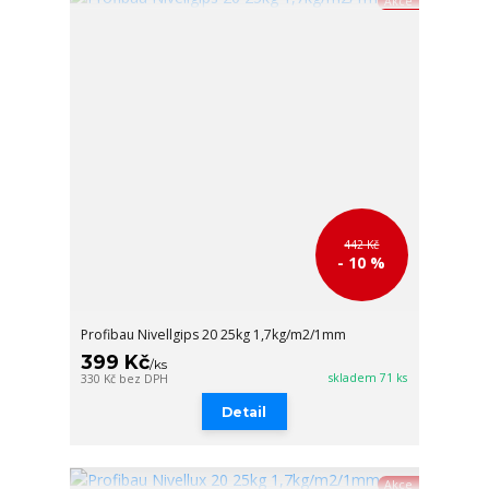
Akce
442 Kč
- 10 %
Profibau Nivellgips 20 25kg 1,7kg/m2/1mm
399 Kč
/
ks
skladem 71 ks
330 Kč
bez DPH
Detail
Akce