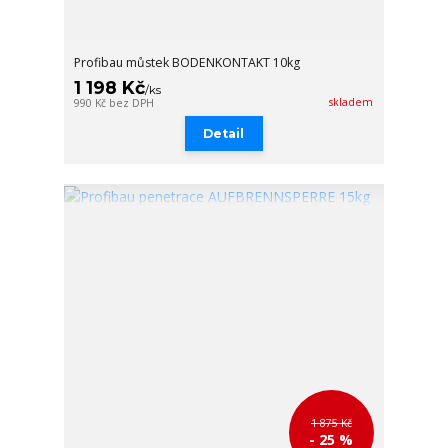
Profibau můstek BODENKONTAKT 10kg
1 198 Kč
/
ks
skladem
990 Kč
bez DPH
Detail
1 875 Kč
- 25 %