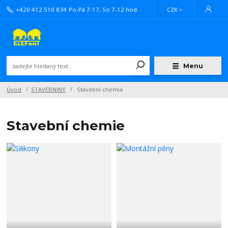
+420 412 510 834
Po-Pá 7-17, So 7-12 hod.
CZK
Menu
Úvod
STAVEBNINY
Stavební chemie
Stavební chemie