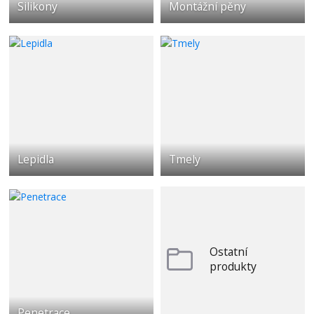
Silikony
Montážní pěny
Lepidla
Tmely
Ostatní
produkty
Penetrace