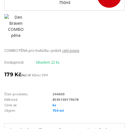
COMBO PĚNA pro trubičku i pistoli
celý popis
Dostupnost
Skladem 22 ks
179 Kč
/
ks
148 Kč
bez DPH
Číslo produktu:
244600
EAN kód:
8595100179678
Cena za:
ks
Objem:
750 ml