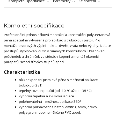
Kompletní specifikace
Parametry
Ke stažení
Kompletní specifikace
Profesionální jednosložková montážní a konstrukční polyuretanová
pěna speciálně vytvořená pro aplikaci s trubičkou i pistolí. Pro
montáže otvorových výplní – okna, dveře, vrata nebo výlohy. Izolace
prostupů. Vyplňování dutin v rámových konstrukcích. Utěsňování
průchodek a chrániček ve stěnách. Lepení a montáž okenních
parapetů, schodišťových stupňů apod.
Charakteristika
nízkoexpanzní pistolová pěna s možností aplikace
trubičkou (2v1)
tepelný rozsah použití (od -10 °C až do +35 °C)
výborná tepelná a zvuková izolace
polohovatelná – možnost aplikace 360°
výborná přilnavost na beton, omítku, zdivo, dřevo,
polystyren nebo neměkčené PVC apod.