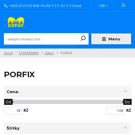
+420 412 510 834
Po-Pá 7-17, So 7-12 hod.
CZK
Menu
Úvod
STAVEBNINY
Zdivo
PORFIX
PORFIX
Cena:
Od
Do
Kč
Kč
Štítky