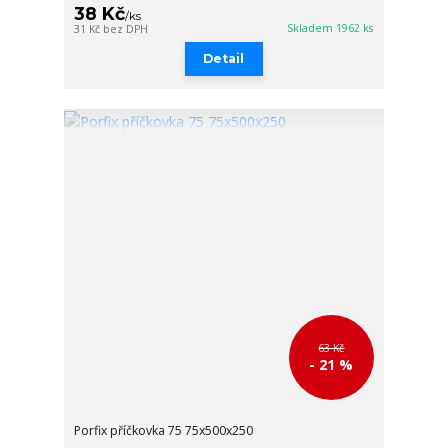
38 Kč
/
ks
Skladem 1962 ks
31 Kč
bez DPH
Detail
63 Kč
- 21 %
Porfix příčkovka 75 75x500x250