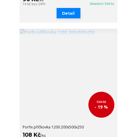
Skladem 564 ks
74 Kč
bez DPH
Detail
134 Kč
- 19 %
Porfix příčkovka 1200 200x500x250
108 Kč
/
ks