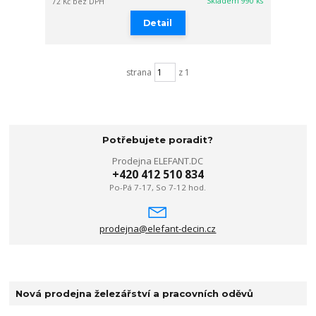
Skladem 990 ks
72 Kč
bez DPH
Detail
strana
z 1
Potřebujete poradit?
Prodejna ELEFANT.DC
+420 412 510 834
Po-Pá 7-17, So 7-12 hod.
prodejna@elefant-decin.cz
Nová prodejna železářství a pracovních oděvů