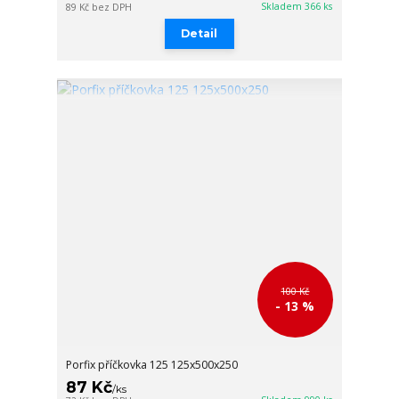
Skladem 366 ks
89 Kč
bez DPH
Detail
100 Kč
- 13 %
Porfix příčkovka 125 125x500x250
87 Kč
/
ks