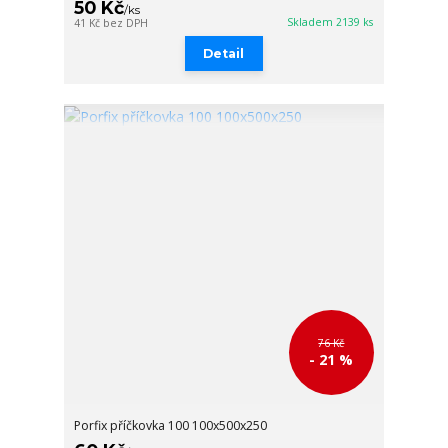
50 Kč
/
ks
Skladem 2139 ks
41 Kč
bez DPH
Detail
76 Kč
- 21 %
Porfix příčkovka 100 100x500x250