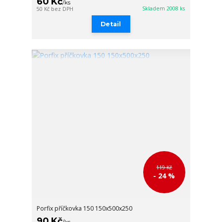
60 Kč
/
ks
Skladem 2008 ks
50 Kč
bez DPH
Detail
119 Kč
- 24 %
Porfix příčkovka 150 150x500x250
90 Kč
/
ks