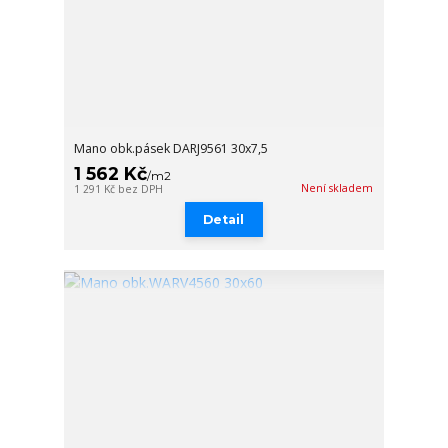
Mano obk.pásek DARJ9561 30x7,5
1 562 Kč
/
m2
Není skladem
1 291 Kč
bez DPH
Detail