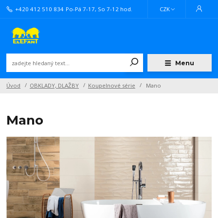
+420 412 510 834
Po-Pá 7-17, So 7-12 hod.
CZK
Menu
Úvod
OBKLADY, DLAŽBY
Koupelnové série
Mano
Mano