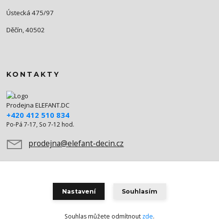
Ústecká 475/97
Děčín, 40502
KONTAKTY
Prodejna ELEFANT.DC
+420 412 510 834
Po-Pá 7-17, So 7-12 hod.
prodejna@elefant-decin.cz
Nastavení
Souhlasím
Souhlas můžete odmítnout
zde
.