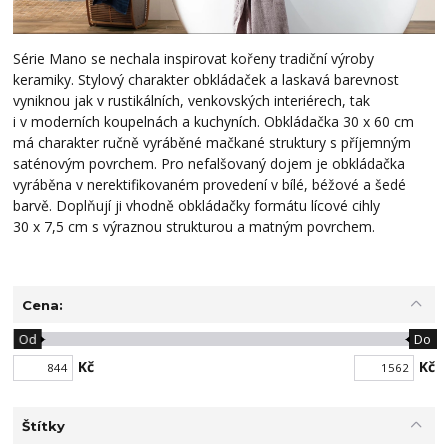
Série Mano se nechala inspirovat kořeny tradiční výroby
keramiky. Stylový charakter obkládaček a laskavá barevnost
vyniknou jak v rustikálních, venkovských interiérech, tak
i v moderních koupelnách a kuchyních. Obkládačka 30 x 60 cm
má charakter ručně vyráběné mačkané struktury s příjemným
saténovým povrchem. Pro nefalšovaný dojem je obkládačka
vyráběna v nerektifikovaném provedení v bílé, béžové a šedé
barvě. Doplňují ji vhodně obkládačky formátu lícové cihly
30 x 7,5 cm s výraznou strukturou a matným povrchem.
Cena:
Od
Do
Kč
Kč
Štítky