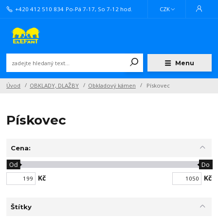
+420 412 510 834
Po-Pá 7-17, So 7-12 hod.
CZK
Menu
Úvod
OBKLADY, DLAŽBY
Obkladový kámen
Pískovec
Pískovec
Cena:
Od
Do
Kč
Kč
Štítky