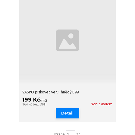
VASPO pískovec ver.1 hnědý E99
199 Kč
/
m2
Není skladem
164 Kč
bez DPH
Detail
strana
z 1