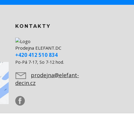
KONTAKTY
Prodejna ELEFANT.DC
+420 412 510 834
Po-Pá 7-17, So 7-12 hod.
prodejna@elefant-
decin.cz