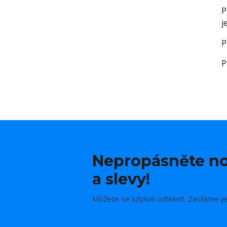
P
j
P
P
Nepropásněte no
a slevy!
Můžete se kdykoli odhlásit. Zasíláme j