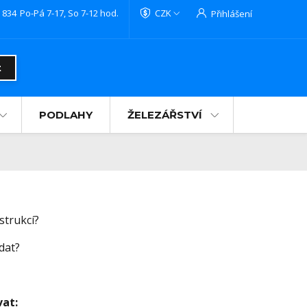
 834
Po-Pá 7-17, So 7-12 hod.
CZK
Přihlášení
t
PODLAHY
ŽELEZÁŘSTVÍ
strukcí?
dat?
vat: