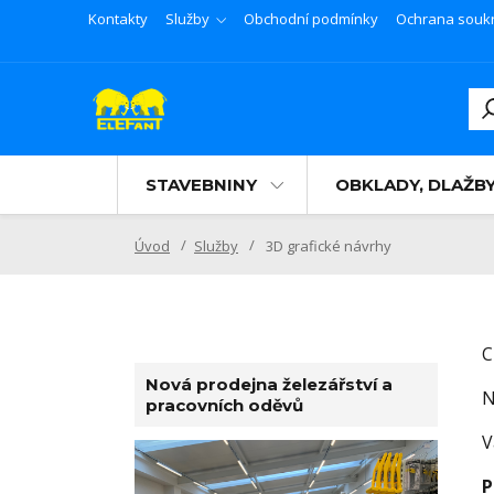
Kontakty
Služby
Obchodní podmínky
Ochrana souk
STAVEBNINY
OBKLADY, DLAŽB
Úvod
Služby
3D grafické návrhy
C
Nová prodejna železářství a
N
pracovních oděvů
V
P