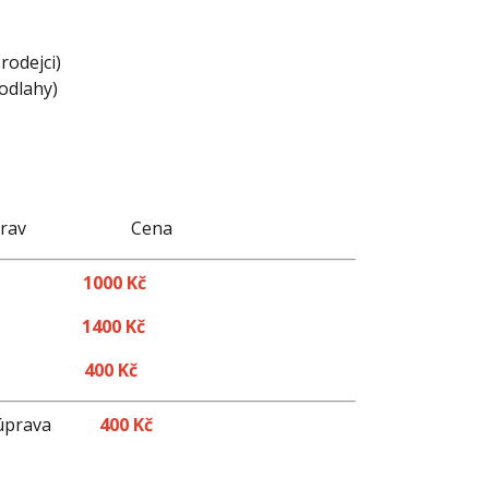
odejci)
podlahy)
t úprav Cena
1000 Kč
1400 Kč
400 Kč
va
400 Kč