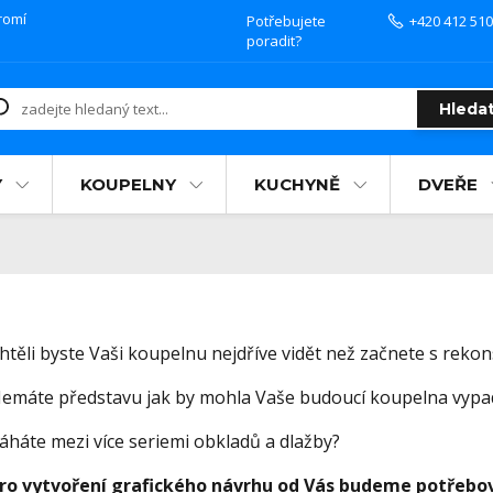
romí
Potřebujete
+420 412 510
poradit?
Hleda
Y
KOUPELNY
KUCHYNĚ
DVEŘE
htěli byste Vaši koupelnu nejdříve vidět než začnete s rekon
emáte představu jak by mohla Vaše budoucí koupelna vypa
áháte mezi více seriemi obkladů a dlažby?
ro vytvoření grafického návrhu od Vás budeme potřebo