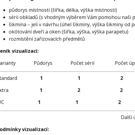
půdorys místnosti (šířka, délka, výška místnosti)
sérii obkladů (s vhodným výběrem Vám pomohou naši pr
šikmina – jeli v návrhu (úhel šikminy, výška šikminy od 
okótování dveří a oken (šířka, výška, výška parapetu)
rozmístění zařizovacích předmětů
eník vizualizací:
Varianty Půdorys Počet sérií Poče
Standard
1 1 2
Extra
1
2
2
WC
1 1 2
Další úpra
odmínky vizualizací: