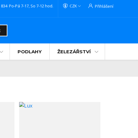
 834
Po-Pá 7-17, So 7-12 hod.
CZK
Přihlášení
t
PODLAHY
ŽELEZÁŘSTVÍ