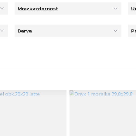
Mrazuvzdornost
U
Barva
P