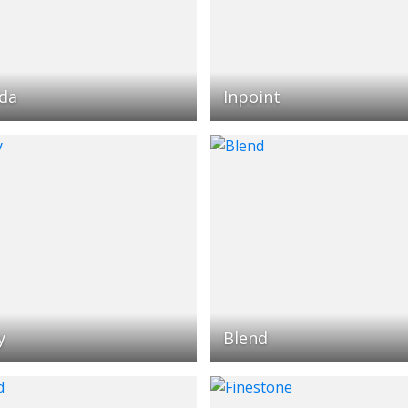
da
Inpoint
y
Blend