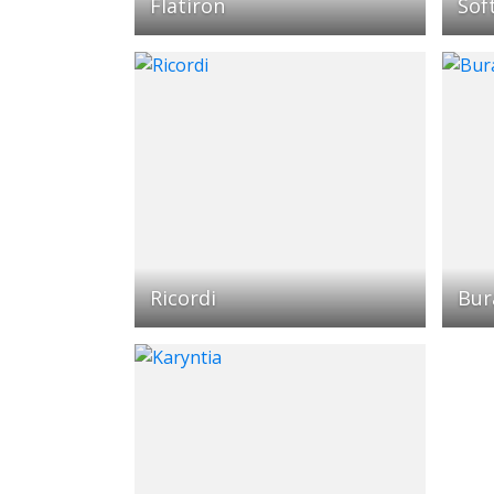
Flatiron
Sof
Ricordi
Bur