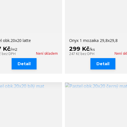
l obk.20x20 latte
Onyx 1 mozaika 29,8x29,8
7 Kč
299 Kč
/
m2
/
ks
Není skladem
Není s
č
bez DPH
247 Kč
bez DPH
Detail
Detail