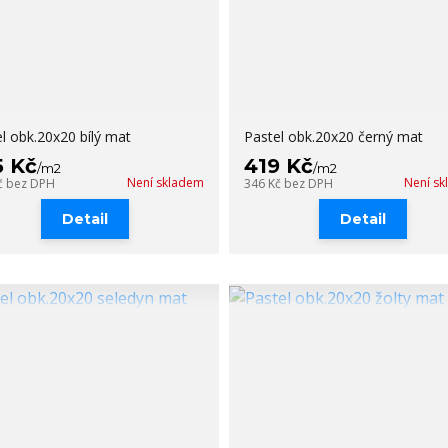
l obk.20x20 bílý mat
Pastel obk.20x20 černý mat
5 Kč
419 Kč
/
m2
/
m2
Není skladem
Není s
č
bez DPH
346 Kč
bez DPH
Detail
Detail