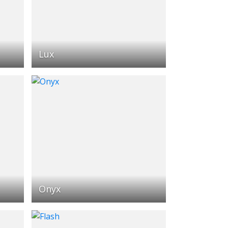
Lux
Onyx