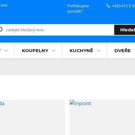
romí
Potřebujete
+420 412 510
poradit?
Hleda
Y
KOUPELNY
KUCHYNĚ
DVEŘE