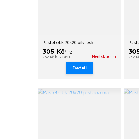
Pastel obk.20x20 bílý lesk
Paste
305 Kč
30
/
m2
Není skladem
252 Kč
bez DPH
252 K
Detail