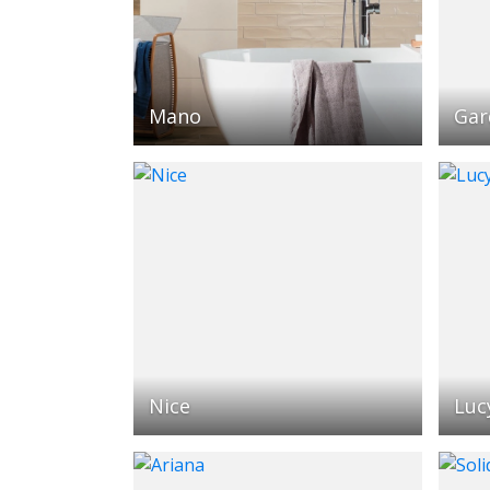
Mano
Gar
Nice
Luc