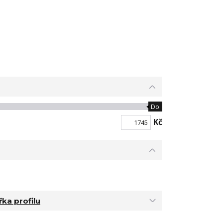
Do
Kč
řka profilu