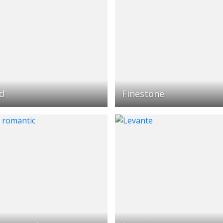
id
Finestone