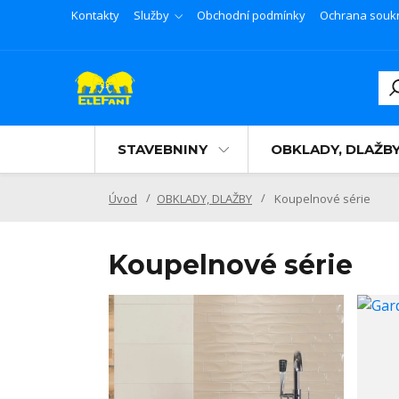
Kontakty
Služby
Obchodní podmínky
Ochrana souk
STAVEBNINY
OBKLADY, DLAŽB
Úvod
OBKLADY, DLAŽBY
Koupelnové série
Koupelnové série