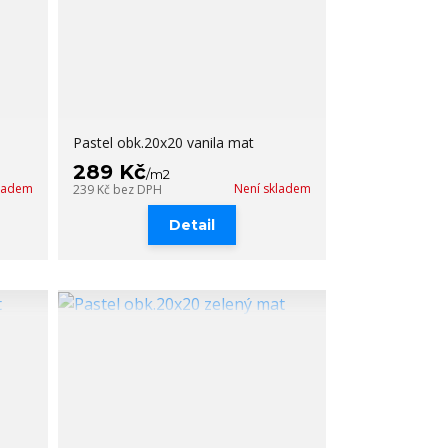
Pastel obk.20x20 vanila mat
289 Kč
/
m2
kladem
Není skladem
239 Kč
bez DPH
Detail