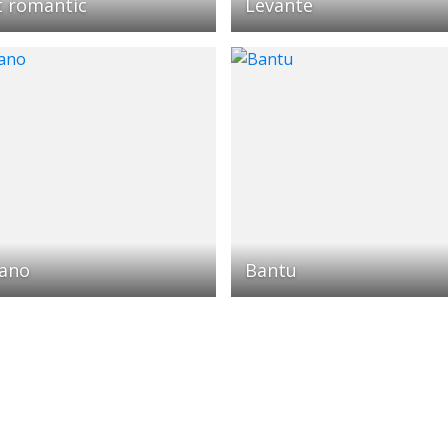
t romantic
Levante
ano
Bantu