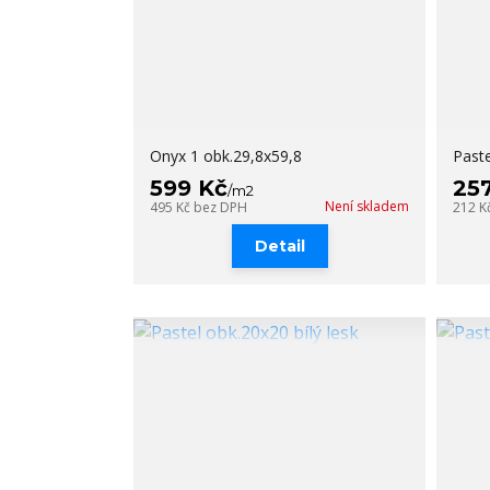
Onyx 1 obk.29,8x59,8
Paste
599 Kč
25
/
m2
Není skladem
495 Kč
bez DPH
212 K
Detail