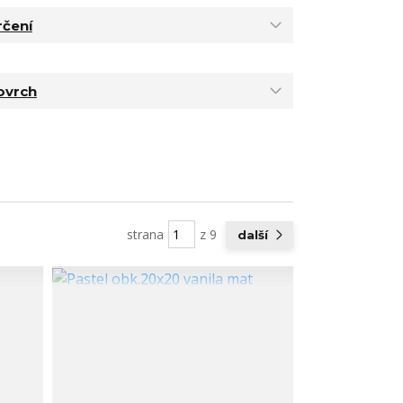
rčení
ovrch
strana
z 9
další