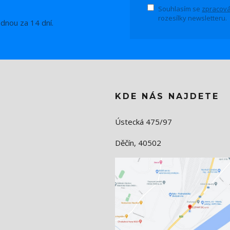
Souhlasím se
zpracová
rozesílky newsletteru.
ednou za 14 dní.
KDE NÁS NAJDETE
Ústecká 475/97
Děčín, 40502