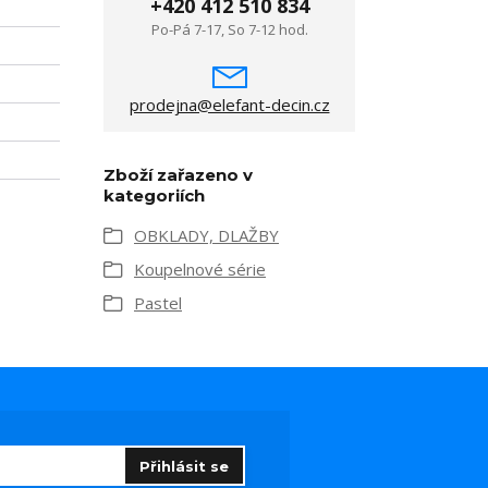
+420 412 510 834
Po-Pá 7-17, So 7-12 hod.
prodejna@elefant-decin.cz
Zboží zařazeno v
kategoriích
OBKLADY, DLAŽBY
Koupelnové série
Pastel
Přihlásit se