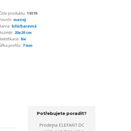
Číslo produktu:
19376
Povrch:
matný
Barva:
bílá/barevná
Rozměr:
20x20 cm
Rektifikace:
Ne
Šířka profilu:
7 mm
Potřebujete poradit?
Prodejna ELEFANT.DC