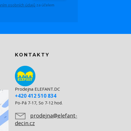
ním osobních údajů
za účelem
KONTAKTY
Prodejna ELEFANT.DC
+420 412 510 834
Po-Pá 7-17, So 7-12 hod.
prodejna@elefant-
decin.cz