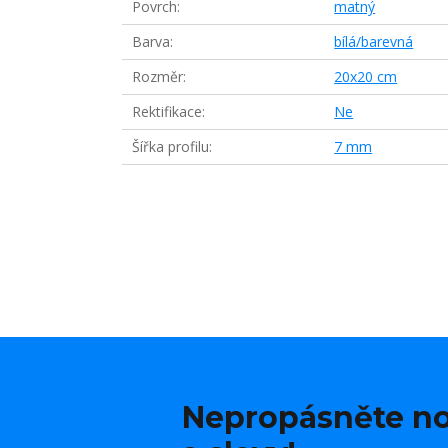
Povrch
matný
Barva
bílá/barevná
Rozměr
20x20 cm
Rektifikace
Ne
Šířka profilu
7 mm
Nepropásněte no