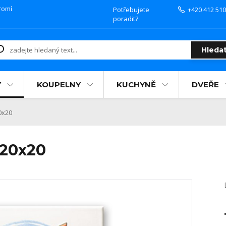
romí
Potřebujete
+420 412 510
poradit?
Hleda
Y
KOUPELNY
KUCHYNĚ
DVEŘE
0x20
 20x20