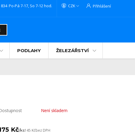
 834
Po-Pá 7-17, So 7-12 hod.
CZK
Přihlášení
t
PODLAHY
ŽELEZÁŘSTVÍ
Dostupnost
Není skladem
175 Kč
/
ks
145 Kč
bez DPH