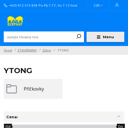
+420 412 510 834
Po-Pá 7-17, So 7-12 hod.
CZK
Menu
Úvod
STAVEBNINY
Zdivo
YTONG
YTONG
Příčkovky
Cena:
Od
Do