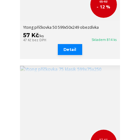
65 Kč
- 12 %
Ytong příčkovka 50 599x50x249 obezdívka
57 Kč
/
ks
Skladem 814 ks
47 Kč
bez DPH
Detail