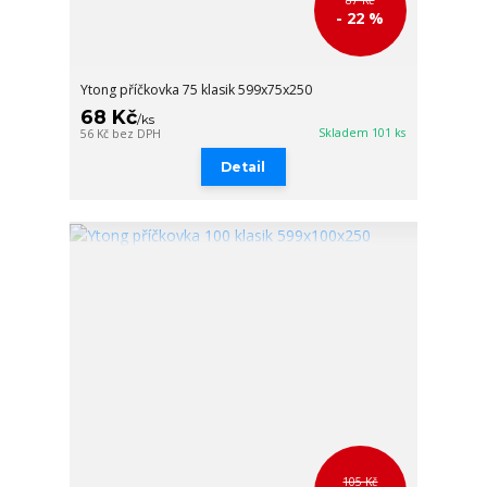
87 Kč
- 22 %
Ytong příčkovka 75 klasik 599x75x250
68 Kč
/
ks
Skladem 101 ks
56 Kč
bez DPH
Detail
105 Kč