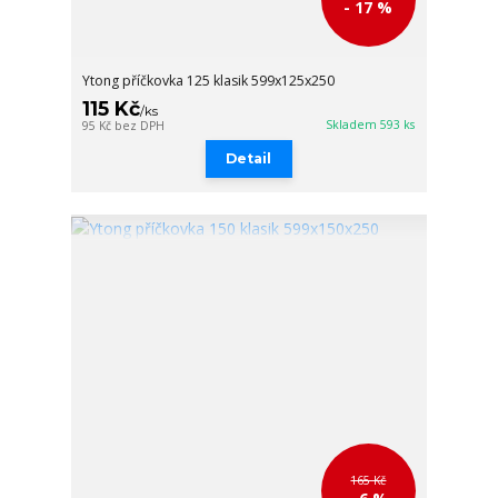
- 17 %
Ytong příčkovka 125 klasik 599x125x250
115 Kč
/
ks
Skladem 593 ks
95 Kč
bez DPH
Detail
165 Kč