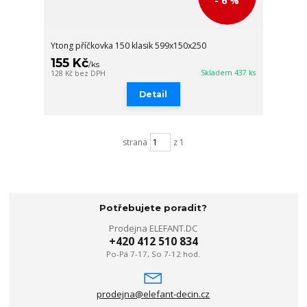
- 6 %
Ytong příčkovka 150 klasik 599x150x250
155 Kč
/
ks
Skladem 437 ks
128 Kč
bez DPH
Detail
strana
z 1
Potřebujete poradit?
Prodejna ELEFANT.DC
+420 412 510 834
Po-Pá 7-17, So 7-12 hod.
prodejna@elefant-decin.cz