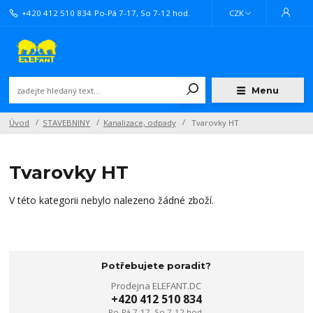
+420 412 510 834
Po-Pá 7-17, So 7-12 hod.
CZK
Menu
Úvod
STAVEBNINY
Kanalizace, odpady
Tvarovky HT
Tvarovky HT
V této kategorii nebylo nalezeno žádné zboží.
Potřebujete poradit?
Prodejna ELEFANT.DC
+420 412 510 834
Po-Pá 7-17, So 7-12 hod.