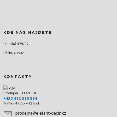
KDE NÁS NAJDETE
Ústecká 475/97
Děčín, 40502
KONTAKTY
Prodejna ELEFANT.DC
+420 412 510 834
Po-Pá 7-17, So 7-12 hod.
prodejna@elefant-decin.cz