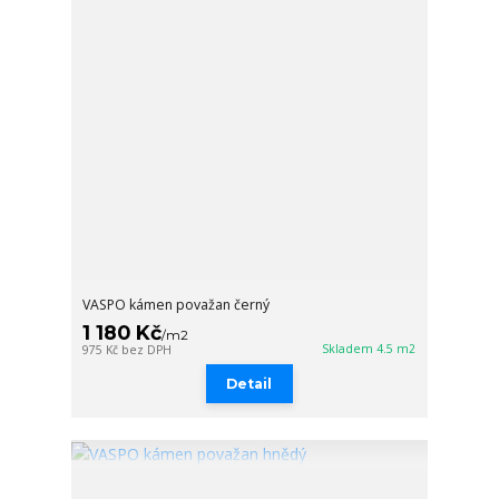
VASPO kámen považan černý
1 180 Kč
/
m2
Skladem 4.5 m2
975 Kč
bez DPH
Detail