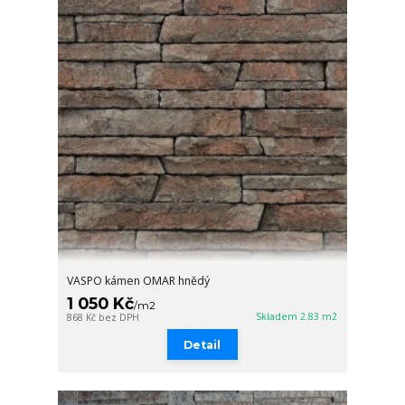
VASPO kámen OMAR hnědý
1 050 Kč
/
m2
Skladem 2.83 m2
868 Kč
bez DPH
Detail