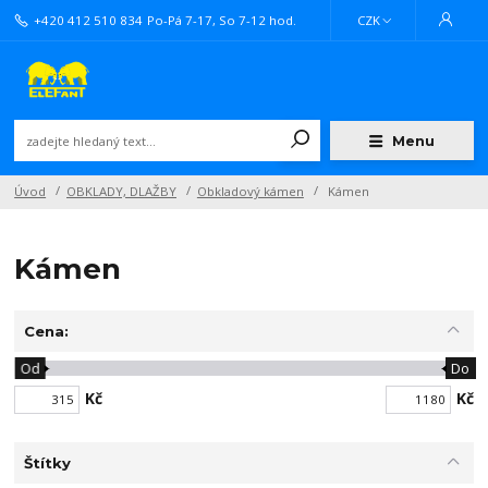
+420 412 510 834
Po-Pá 7-17, So 7-12 hod.
CZK
Menu
Úvod
OBKLADY, DLAŽBY
Obkladový kámen
Kámen
Kámen
Cena:
Od
Do
Kč
Kč
Štítky