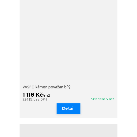
VASPO kámen považan bílý
1 118 Kč
/
m2
Skladem 5 m2
924 Kč
bez DPH
Detail