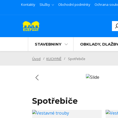
Kontakty
Služby
Obchodní podmínky
Ochrana souk
STAVEBNINY
OBKLADY, DLAŽB
Úvod
KUCHYNĚ
Spotřebiče
Spotřebiče