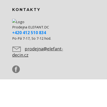
KONTAKTY
Prodejna ELEFANT.DC
+420 412 510 834
Po-Pá 7-17, So 7-12 hod.
prodejna@elefant-
decin.cz