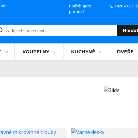
romí
Potřebujete
+420 412 510
poradit?
Hleda
Y
KOUPELNY
KUCHYNĚ
DVEŘE