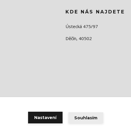
KDE NÁS NAJDETE
Ústecká 475/97
Děčín, 40502
Nastavení
Souhlasím
Vytvořeno na
Eshop-rychle.cz