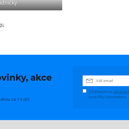
adničky
í.
vinky, akce
Souhlasím se
zpracová
rozesílky newsletteru.
ednou za 14 dní.