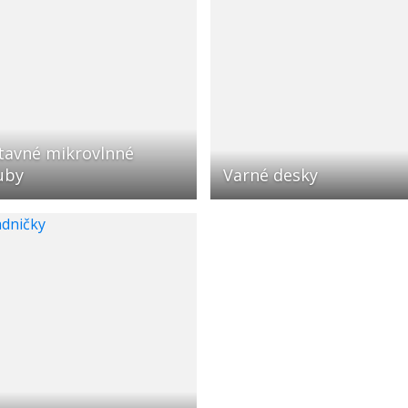
tavné mikrovlnné
uby
Varné desky