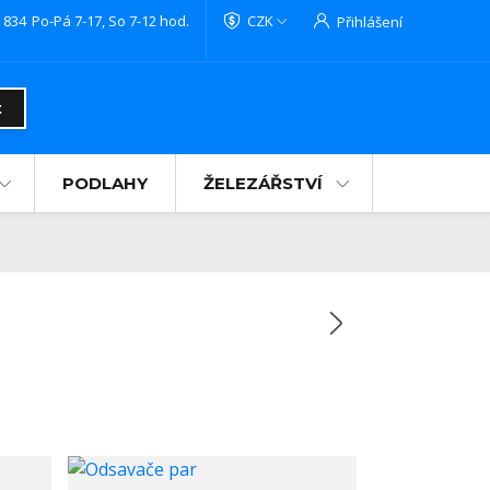
 834
Po-Pá 7-17, So 7-12 hod.
CZK
Přihlášení
t
PODLAHY
ŽELEZÁŘSTVÍ