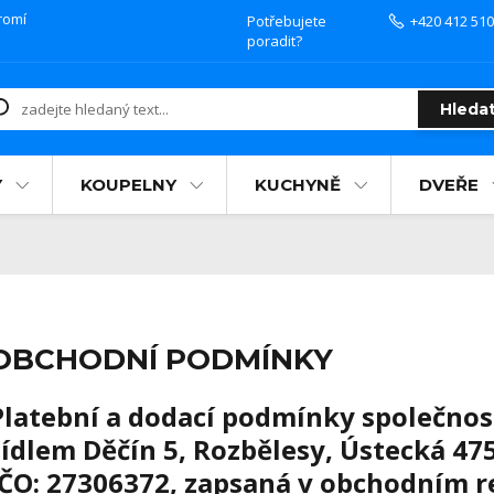
romí
Potřebujete
+420 412 510
poradit?
Hleda
Y
KOUPELNY
KUCHYNĚ
DVEŘE
OBCHODNÍ PODMÍNKY
Platební a dodací podmínky společnos
sídlem
Děčín 5
,
Rozbělesy
,
Ústecká 47
IČO:
27306372
, zapsaná v obchodním 