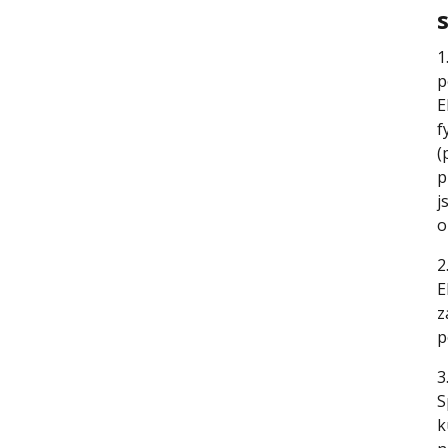
1
p
E
f
(
p
j
o
2
E
z
p
3
S
k