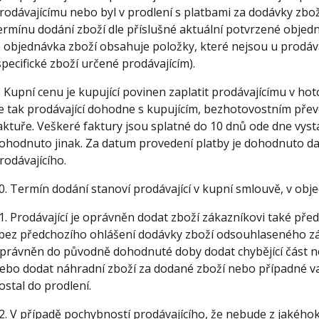
rodávajícímu nebo byl v prodlení s platbami za dodávky zbož
ermínu dodání zboží dle příslušné aktuální potvrzené objedn
) objednávka zboží obsahuje položky, které nejsou u prodáv
specifické zboží určené prodávajícím).
. Kupní cenu je kupující povinen zaplatit prodávajícímu v hot
e tak prodávající dohodne s kupujícím, bezhotovostním pře
aktuře. Veškeré faktury jsou splatné do 10 dnů ode dne vys
ohodnuto jinak. Za datum provedení platby je dohodnuto da
rodávajícího.
0. Termín dodání stanoví prodávající v kupní smlouvě, v obj
1. Prodávající je oprávněn dodat zboží zákazníkovi také pře
 bez předchozího ohlášení dodávky zboží odsouhlaseného zá
právněn do původně dohodnuté doby dodat chybějící část n
ebo dodat náhradní zboží za dodané zboží nebo případné va
ostal do prodlení.
2. V případě pochybností prodávajícího, že nebude z jakého