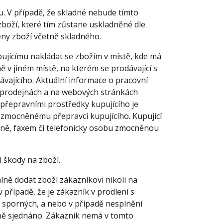
mu. V případě, že skladné nebude tímto
boží, které tím zůstane uskladněné dle
eny zboží včetně skladného.
upujícímu nakládat se zbožím v místě, kde má
ě v jiném místě, na kterém se prodávající s
vajícího. Aktuální informace o pracovní
ho prodejnách a na webových stránkách
 přepravními prostředky kupujícího je
 zmocněnému přepravci kupujícího. Kupující
mně, faxem či telefonicky osobu zmocněnou
 škody na zboží.
lně dodat zboží zákazníkovi nikoli na
 případě, že je zákazník v prodlení s
i sporných, a nebo v případě nesplnění
uvně sjednáno. Zákazník nemá v tomto