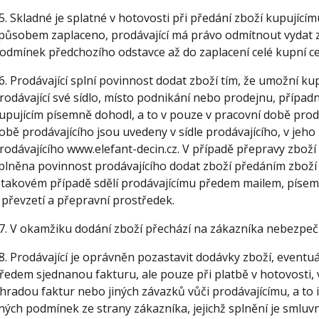
5. Skladné je splatné v hotovosti při předání zboží kupující
působem zaplaceno, prodávající má právo odmítnout vydat z
odmínek předchozího odstavce až do zaplacení celé kupní c
6. Prodávající splní povinnost dodat zboží tím, že umožní k
rodávající své sídlo, místo podnikání nebo prodejnu, případn
upujícím písemně dohodl, a to v pouze v pracovní době prodá
obě prodávajícího jsou uvedeny v sídle prodávajícího, v je
rodávajícího www.elefant-decin.cz. V případě přepravy zboží
plněna povinnost prodávajícího dodat zboží předáním zboží
 takovém případě sdělí prodávajícímu předem mailem, píse
 převzetí a přepravní prostředek.
7. V okamžiku dodání zboží přechází na zákazníka nebezpečí
8. Prodávající je oprávněn pozastavit dodávky zboží, eventuá
ředem sjednanou fakturu, ale pouze při platbě v hotovosti, v
hradou faktur nebo jiných závazků vůči prodávajícímu, a to 
iných podmínek ze strany zákazníka, jejichž splnění je sml