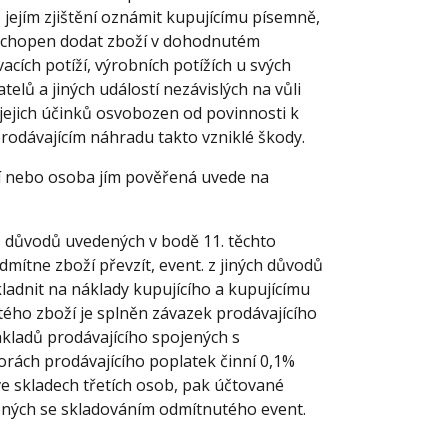
 jejím zjištění oznámit kupujícímu písemně,
 schopen dodat zboží v dohodnutém
cích potíží, výrobních potížích u svých
telů a jiných událostí nezávislých na vůli
 jejich účinků osvobozen od povinnosti k
rodávajícím náhradu takto vzniklé škody.
cí nebo osoba jím pověřená uvede na
z důvodů uvedených v bodě 11. těchto
mítne zboží převzít, event. z jiných důvodů
kladnit na náklady kupujícího a kupujícímu
ého zboží je splněn závazek prodávajícího
nákladů prodávajícího spojených s
orách prodávajícího poplatek činní 0,1%
e skladech třetích osob, pak účtované
ených se skladováním odmítnutého event.