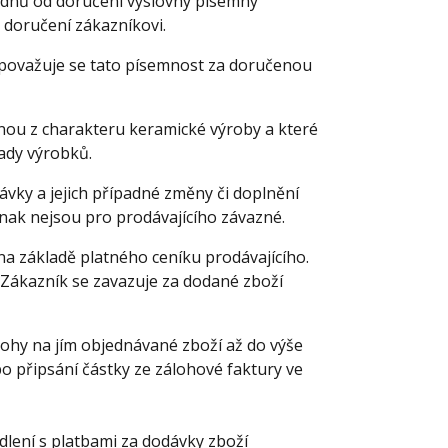
 dnů od doručení výslovný písemný
h doručení zákazníkovi.
 považuje se tato písemnost za doručenou
nou z charakteru keramické výroby a které
ady výrobků.
ávky a jejich případné změny či doplnění
nak nejsou pro prodávajícího závazné.
 na základě platného ceníku prodávajícího.
 Zákazník se zavazuje za dodané zboží
lohy na jím objednávané zboží až do výše
o připsání částky ze zálohové faktury ve
odlení s platbami za dodávky zboží