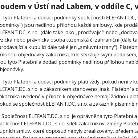
soudem v
Ústí nad Labem
, v oddíle
C
,
. Tyto Platební a dodací podmínky společnosti ELEFANT.DC, s.
odmínky“) jsou nedílnou přílohou každé smlouvy, kde prodá
LEFANT.DC, s.r.o.. (dále také jako „prodávající“ nebo „dodav
yzická nebo právnická osoba tuzemská či zahraniční (dále ta
prodávající a kupující dále také jen „smluvní strany“). Plate
řílohou objednávky zákazníka, kde stvrzuje svým podpisem, 
sou tyto Platební a dodací podmínky nedílnou přílohou nabíd
bjednávky.
. Tyto Platební a dodací podmínky platí vždy, pokud není v
LEFANT.DC, s.r.o. a zákazníkem stanoveno jinak. Platební 
ákazníka uvedené v příloze k objednávce nemají žádnou plat
okud se společnost ELEFANT.DC, s.r.o. a zákazník písemně 
. Společnost ELEFANT.DC, s.r.o. je oprávněna tyto Platební
polečnost ELEFANT.DC, s.r.o. sdělí zákazníkovi změny Plat
upních smluv, které doposud nebyly zrealizovány, předem ta