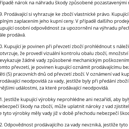
řípadě nárok na náhradu škody způsobené pozastavenými 
9. Prodávající si vyhrazuje ke zboží vlastnické právo. Kupují
plným zaplacením jeho kupní ceny. V případě dalšího prode
upující osobní odpovědnost za upozornění na výhradu přech
ále prodává.
0. Kupující je povinen při převzetí zboží prohlédnout s nálež
otvrzuje, že provedl vizuální kontrolu obalu zboží, množství 
evykazuje žádné vady způsobené mechanickým poškozením. Jiné
omto převzetí, je povinen kupující oznámit prodávajícímu b
ěti (5) pracovních dnů od převzetí zboží. V oznámení vad kupu
rodávající neodpovídá za vady, jestliže byly při předání zbo
nějšími událostmi, za které prodávající neodpovídá.
1. Jestliže kupující výrobky neprohlédne ani nezařídí, aby b
ebezpečí škody na zboží, může uplatnit nároky z vad zjistitel
e tyto výrobky měly vady již v době přechodu nebezpečí škod
2. Odpovědnost prodávajícího za vady nevzniká, jestliže ty