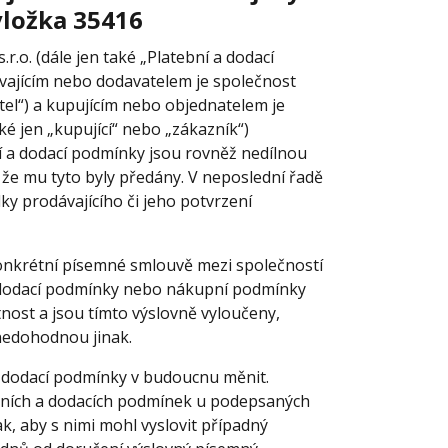
 vložka
35416
r.o. (dále jen také „Platební a dodací
vajícím nebo dodavatelem je společnost
atel“) a kupujícím nebo objednatelem je
ké jen „kupující“ nebo „zákazník“)
bní a dodací podmínky jsou rovněž nedílnou
že mu tyto byly předány. V neposlední řadě
ky prodávajícího či jeho potvrzení
 konkrétní písemné smlouvě mezi společností
a dodací podmínky nebo nákupní podmínky
nost a jsou tímto výslovně vyloučeny,
nedohodnou jinak.
 a dodací podmínky v budoucnu měnit.
ebních a dodacích podmínek u podepsaných
k, aby s nimi mohl vyslovit případný