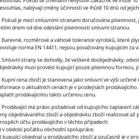
esouhlas. Pokud se změnami nevysloví zákazník ve lhůtě 10
esouhlas, nabývají změny účinnosti ve lhůtě 10 dnů od jejic
. Pokud je mezi smluvními stranami doručována písemnost,
řetím dnem od dne odeslání písemnosti smluvní stranou.
. Barevné, rozměrové a váhové tolerance výrobků, které ply
ovoluje norma EN 14411, nejsou považovány kupujícím za v
. Smluvní strany se dohodly, že veškeré doobjednávky, odvol
bjednávky musí provést kupující pouze písemnou formou, ji
. Kupní cena zboží je stanovena jako smluvní ve výši určené
nformace o aktuálních cenách je v prodejnách prodávajícího.
aplatit prodávajícímu takto určenou cenu.
. Prodávající má právo požadovat od kupujícího zaplacení zá
eny objednávaného zboží a objednávku zboží realizovat až p
rospěch účtu prodávajícího v těchto případech:
) v období počátku obchodní spolupráce;
) kupující objednal u prodávajícího zboží a současně je v pr