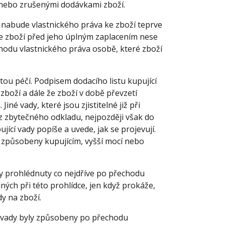
nebo zrušenými dodávkami zboží.
cí nabude vlastnického práva ke zboží teprve
je zboží před jeho úplným zaplacením nese
odu vlastnického práva osobě, které zboží
itou péčí. Podpisem dodacího listu kupující
zboží a dále že zboží v době převzetí
 vady, které jsou zjistitelné již při
ez zbytečného odkladu, nejpozději však do
jící vady popíše a uvede, jak se projevují.
ží způsobeny kupujícím, vyšší mocí nebo
yly prohlédnuty co nejdříve po přechodu
ných při této prohlídce, jen když prokáže,
y na zboží.
to vady byly způsobeny po přechodu