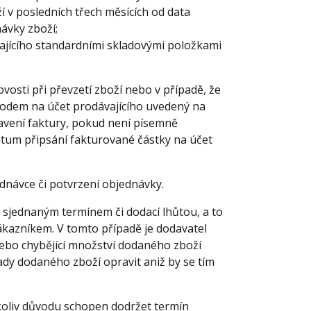
í v posledních třech měsících od data
ávky zboží;
ajícího standardními skladovými položkami
ovosti při převzetí zboží nebo v případě, že
vodem na účet prodávajícího uvedený na
tavení faktury, pokud není písemně
tum připsání fakturované částky na účet
ednávce či potvrzení objednávky.
d sjednaným termínem či dodací lhůtou, a to
kazníkem. V tomto případě je dodavatel
ebo chybějící množství dodaného zboží
dy dodaného zboží opravit aniž by se tím
koliv důvodu schopen dodržet termín