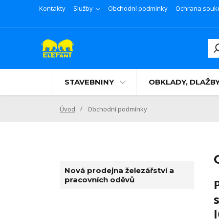
Kontakty
Služby
Obchodní podmínky
Ochrana souk
STAVEBNINY
OBKLADY, DLAŽB
Úvod
Obchodní podmínky
Nová prodejna železářství a
pracovních oděvů