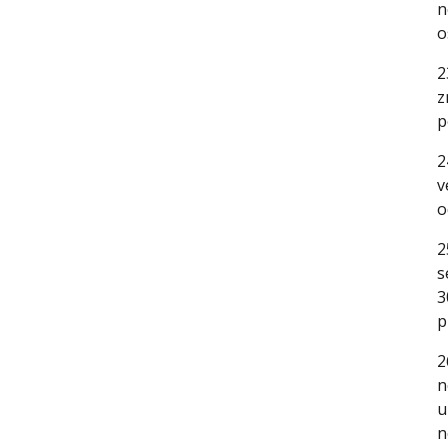
n
o
2
z
p
2
v
o
2
s
3
p
2
n
u
n