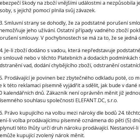
ebezpečí škody na zboží vnějšími událostmi a nezpůsobila j
soby, s jejichž pomocí plnila svůj závazek.
3. Smluvní strany se dohodly, že za podstatné porušení smlou
nemožňuje jeho užívání. Ostatní případy vadného zboží pokl
orušení smlouvy. V pochybnostech se má za to, že se jedná
4. Je-li zboží dodáno s vadou, která nepředstavuje podstatné
e smlouvě nebo v těchto Platebních a dodacích podmínkách 
dstranění vad, dodání chybějícího zboží, odstranění ostatníc
5. Prodávající je povinen bez zbytečného odkladu poté, co 
e k této reklamaci písemně vyjádřit a sdělit, jak bude v dan
0 kalendářních dnů. Zákazník není oprávněn měnit již jedn
ísemného souhlasu společnosti ELEFANT.DC, s.r.o.
6. Právo kupujícího na volbu mezi nároky dle bodů 24. těcht
ení-li volba prodávajícímu písemně oznámena do pěti (5) d
plynutí této lhůty určí druh nároku prodávající. Nestanoví-li
emůže kupující zvolený nárok měnit.