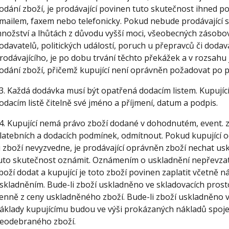
odání zboží, je prodávající povinen tuto skutečnost ihned po
mailem, faxem nebo telefonicky. Pokud nebude prodávající
nožství a lhůtách z důvodu vyšší moci, všeobecných zásobova
odavatelů, politických událostí, poruch u přepravců či dodava
rodávajícího, je po dobu trvání těchto překážek a v rozsahu
odání zboží, přičemž kupující není oprávněn požadovat po p
3. Každá dodávka musí být opatřená dodacím listem. Kupují
odacím listě čitelně své jméno a příjmení, datum a podpis.
4. Kupující nemá právo zboží dodané v dohodnutém, event. 
latebních a dodacích podmínek, odmítnout. Pokud kupující od
i zboží nevyzvedne, je prodávající oprávněn zboží nechat us
uto skutečnost oznámit. Oznámením o uskladnění nepřevzat
boží dodat a kupující je toto zboží povinen zaplatit včetně 
skladněním. Bude-li zboží uskladněno ve skladovacích prost
enně z ceny uskladněného zboží. Bude-li zboží uskladněno v
áklady kupujícímu budou ve výši prokázaných nákladů spoj
eodebraného zboží.