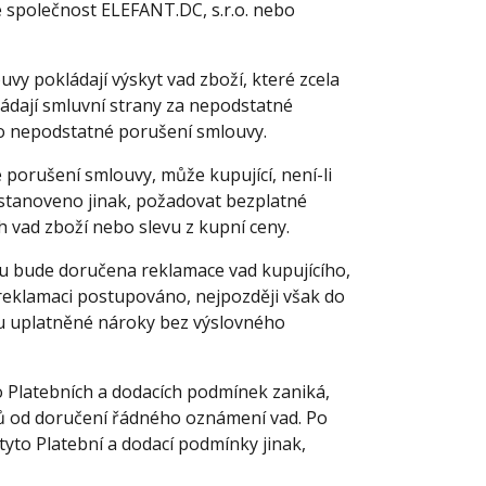
e společnost ELEFANT.DC, s.r.o. nebo
vy pokládají výskyt vad zboží, které zcela
ádají smluvní strany za nepodstatné
 o nepodstatné porušení smlouvy.
 porušení smlouvy, může kupující, není-li
stanoveno jinak, požadovat bezplatné
h vad zboží nebo slevu z kupní ceny.
mu bude doručena reklamace vad kupujícího,
é reklamaci postupováno, nejpozději však do
ou uplatněné nároky bez výslovného
o Platebních a dodacích podmínek zaniká,
nů od doručení řádného oznámení vad. Po
 tyto Platební a dodací podmínky jinak,