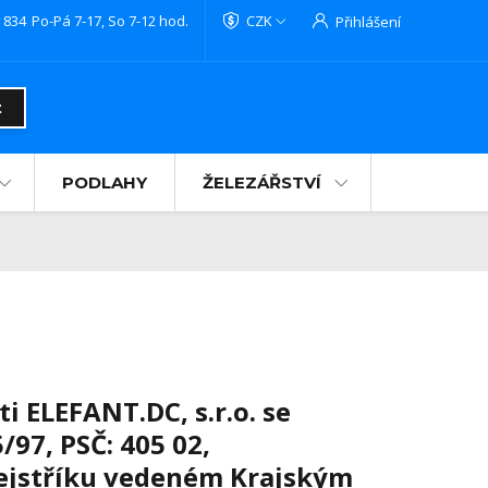
 834
Po-Pá 7-17, So 7-12 hod.
CZK
Přihlášení
t
PODLAHY
ŽELEZÁŘSTVÍ
ti
ELEFANT.DC, s.r.o.
se
5/97
, PSČ:
405
02,
rejstříku vedeném Krajským