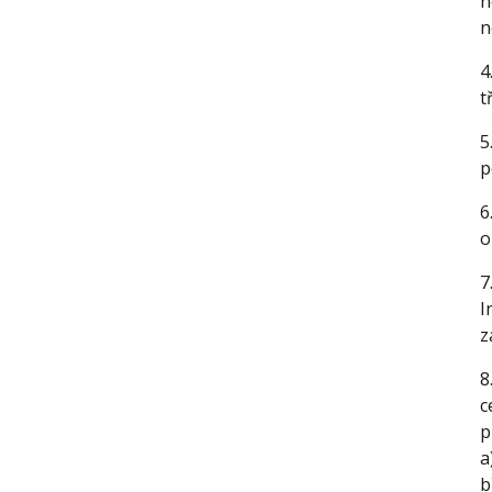
n
n
4
t
5
p
6
o
7
I
z
8
c
p
a
b