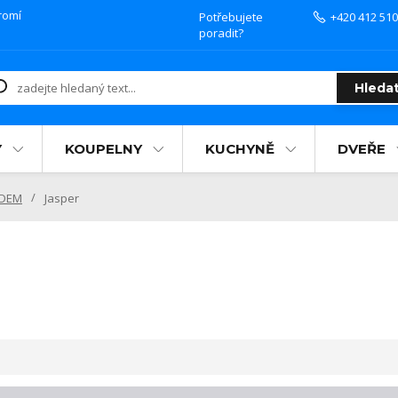
romí
Potřebujete
+420 412 510
poradit?
Hleda
Y
KOUPELNY
KUCHYNĚ
DVEŘE
ADEM
Jasper