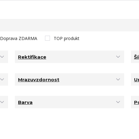
Doprava ZDARMA
TOP produkt
Rektifikace
Ší
Mrazuvzdornost
U
Barva
P