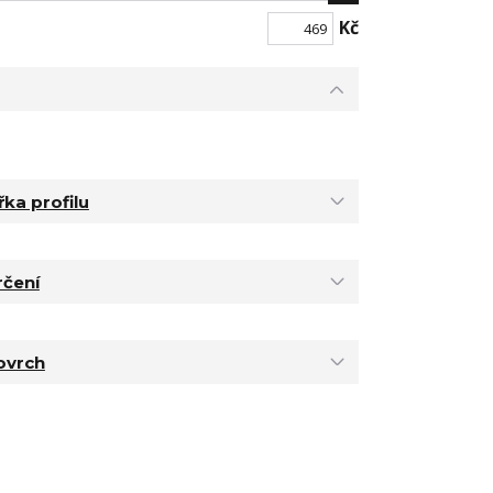
Kč
řka profilu
rčení
ovrch