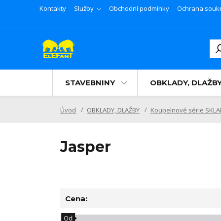
Kontakty
Služby
Obchodní podmínky
Ochrana souk
STAVEBNINY
OBKLADY, DLAŽB
Úvod
OBKLADY, DLAŽBY
Koupelnové série SKL
Jasper
Cena:
Od