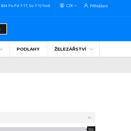
 834
Po-Pá 7-17, So 7-12 hod.
CZK
Přihlášení
t
PODLAHY
ŽELEZÁŘSTVÍ
Do