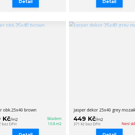
Detail
Detail
er obk.25x40 brown
Jasper dekor 25x40 grey mozai
9 Kč
449 Kč
Skladem
/
m2
/
m2
10.8 m2
Není s
č
bez DPH
371 Kč
bez DPH
Detail
Detail