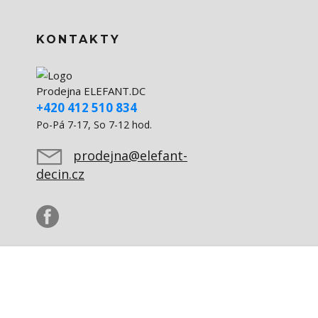
KONTAKTY
Prodejna ELEFANT.DC
+420 412 510 834
Po-Pá 7-17, So 7-12 hod.
prodejna@elefant-
decin.cz