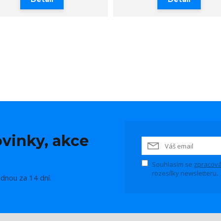
vinky, akce
Souhlasím se
zpracová
rozesílky newsletteru.
ednou za 14 dní.