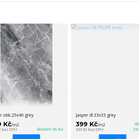
er obk.25x40 grey
Jasper dl.33x33 grey
9 Kč
399 Kč
Sk
/
m2
/
m2
Skladem 36 m2
29
č
bez DPH
330 Kč
bez DPH