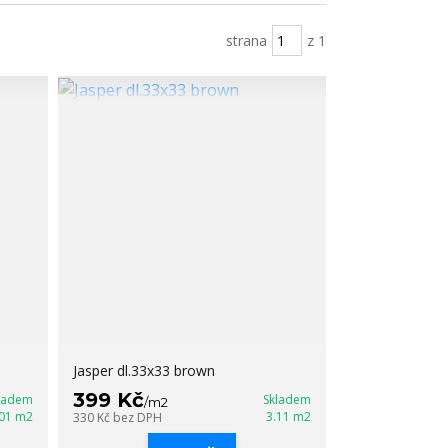
strana
z 1
Jasper dl.33x33 brown
399 Kč
ladem
Skladem
/
m2
.01 m2
3.11 m2
330 Kč
bez DPH