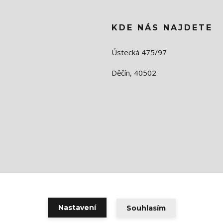
KDE NÁS NAJDETE
Ústecká 475/97
Děčín, 40502
Nastavení
Souhlasím
Vytvořeno na
Eshop-rychle.cz