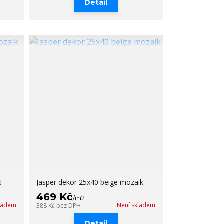
Detail
k
Jasper dekor 25x40 beige mozaik
469 Kč
/
m2
kladem
Není skladem
388 Kč
bez DPH
Detail