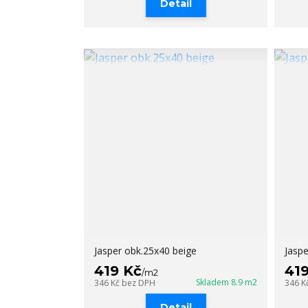
Detail
Jasper obk.25x40 beige
Jasp
419 Kč
41
/
m2
Skladem 8.9 m2
346 Kč
bez DPH
346 K
Detail