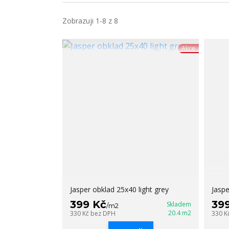
Zobrazuji 1-8 z 8
Akce
Jasper obklad 25x40 light grey
Jasp
399 Kč
39
Skladem
/
m2
20.4 m2
330 Kč
bez DPH
330 K