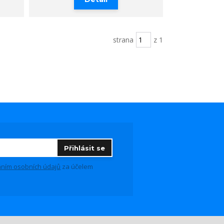
strana
z 1
Přihlásit se
ním osobních údajů
za účelem