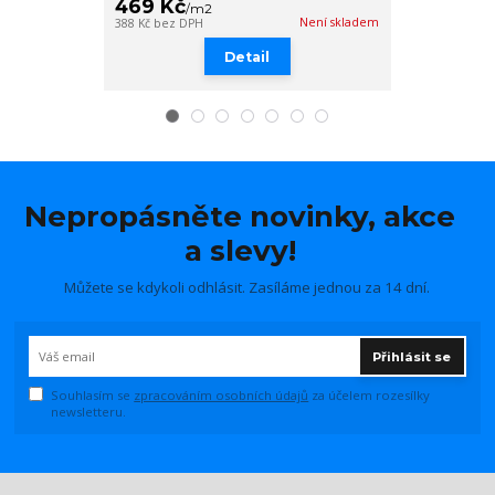
469 Kč
449 Kč
/
m2
/
m
Není skladem
388 Kč
bez DPH
371 Kč
bez DPH
Detail
Nepropásněte novinky, akce
a slevy!
Můžete se kdykoli odhlásit. Zasíláme jednou za 14 dní.
Přihlásit se
Souhlasím se
zpracováním osobních údajů
za účelem rozesílky
newsletteru.