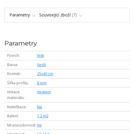
Parametry
Související zboží
7
Parametry
Povrch
lesk
Barva
šedá
Rozměr
25x40 cm
Šířka profilu
8 mm
Imitace
mramor
materiálu
Rektifikace
Ne
Balení
1,2 m2
Mrazuvzdornost
ne