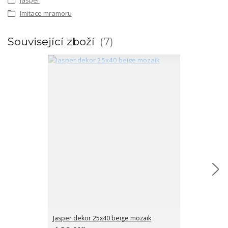
Imitace mramoru
Související zboží
7
Jasper dekor 25x40 beige mozaik
Jasper dekor 