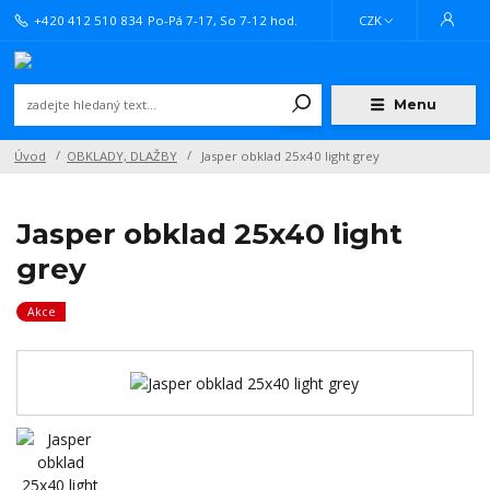
+420 412 510 834
Po-Pá 7-17, So 7-12 hod.
CZK
Menu
Úvod
OBKLADY, DLAŽBY
Jasper obklad 25x40 light grey
Jasper obklad 25x40 light
grey
Akce