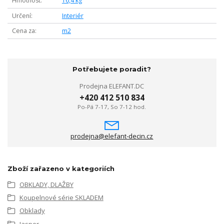
Hmotnost
16,4 kg
Určení
Interiér
Cena za
m2
Potřebujete poradit?
Prodejna ELEFANT.DC
+420 412 510 834
Po-Pá 7-17, So 7-12 hod.
prodejna@elefant-decin.cz
Zboží zařazeno v kategoriích
OBKLADY, DLAŽBY
Koupelnové série SKLADEM
Obklady
Jasper