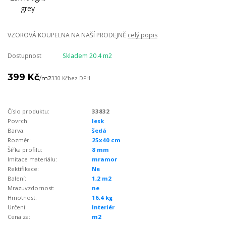
VZOROVÁ KOUPELNA NA NAŠÍ PRODEJNĚ
celý popis
Dostupnost
Skladem 20.4 m2
399 Kč
/
m2
330 Kč
bez DPH
Číslo produktu:
33832
Povrch:
lesk
Barva:
šedá
Rozměr:
25x40 cm
Šířka profilu:
8 mm
Imitace materiálu:
mramor
Rektifikace:
Ne
Balení:
1,2 m2
Mrazuvzdornost:
ne
Hmotnost:
16,4 kg
Určení:
Interiér
Cena za:
m2