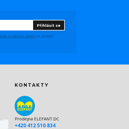
Přihlásit se
ním osobních údajů
za účelem
KONTAKTY
Prodejna ELEFANT.DC
+420 412 510 834