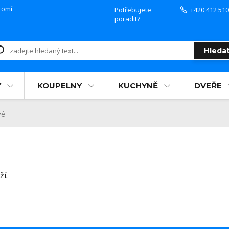
romí
Potřebujete
+420 412 510
poradit?
Hleda
Y
KOUPELNY
KUCHYNĚ
DVEŘE
vé
í.