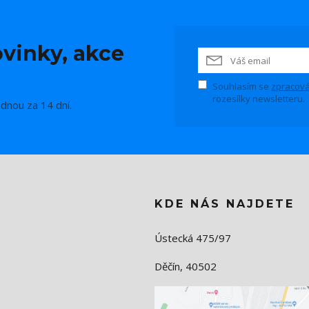
vinky, akce
Souhlasím se
zpracová
rozesílky newsletteru.
ednou za 14 dní.
KDE NÁS NAJDETE
Ústecká 475/97
Děčín, 40502