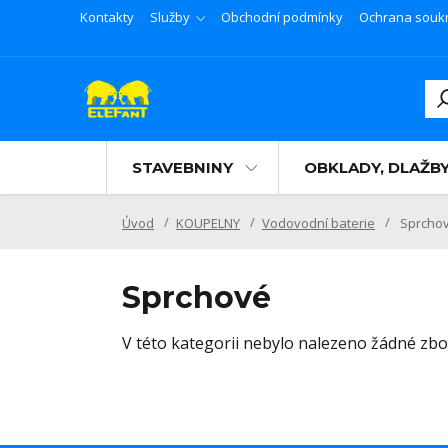
Kontakty
Služby
Obchodní podmínky
Ochrana souk
STAVEBNINY
OBKLADY, DLAŽB
Úvod
KOUPELNY
Vodovodní baterie
Sprcho
Sprchové
V této kategorii nebylo nalezeno žádné zbož