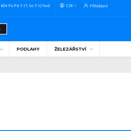
 834
Po-Pá 7-17, So 7-12 hod.
CZK
Přihlášení
t
PODLAHY
ŽELEZÁŘSTVÍ