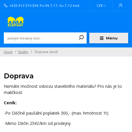
+420 412 510 834
Po-Pá 7-17, So 7-12 hod.
CZK
Menu
Úvod
Služby
Doprava zboží
Doprava
Nemáte možnost odvozu stavebního materiálu? Pro nás je to
maličkost.
Ceník:
-Po Děčíně paušální poplatek 300,- (max. hmotnost 1t)
-Mimo Děčín 25Kč/km od prodejny