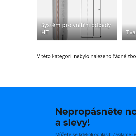
Systém pro vnitřní odpady
HT
Tva
V této kategorii nebylo nalezeno žádné zbož
Nepropásněte no
a slevy!
Můžete se kdykoli odhlásit. Zasíláme j