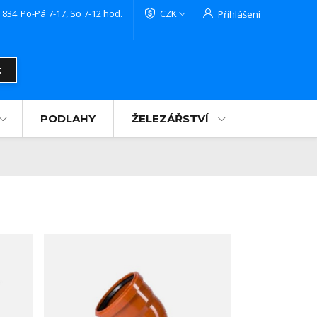
 834
Po-Pá 7-17, So 7-12 hod.
CZK
Přihlášení
t
PODLAHY
ŽELEZÁŘSTVÍ