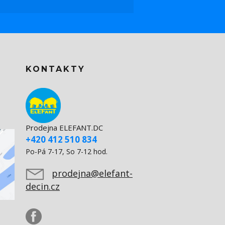
KONTAKTY
Prodejna ELEFANT.DC
+420 412 510 834
Po-Pá 7-17, So 7-12 hod.
prodejna@elefant-
decin.cz