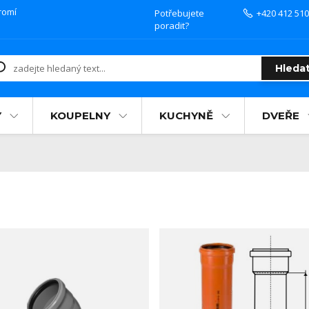
romí
Potřebujete
+420 412 510
poradit?
Hleda
Y
KOUPELNY
KUCHYNĚ
DVEŘE