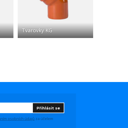
Tvarovky KG
Přihlásit se
ním osobních údajů
za účelem