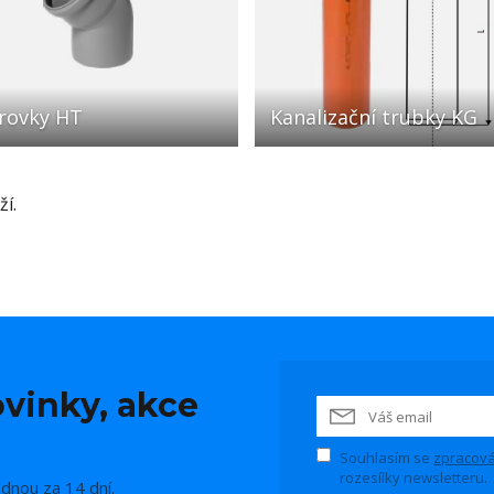
rovky HT
Kanalizační trubky KG
í.
vinky, akce
Souhlasím se
zpracová
rozesílky newsletteru.
ednou za 14 dní.