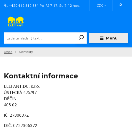
+420 412 510 834
Po-Pá 7-17, So 7-12 hod.
CZK
Menu
Úvod
Kontakty
Kontaktní informace
ELEFANT.DC, s.r.o.
ÚSTECKÁ 475/97
DĚČÍN
405 02
IČ: 27306372
DIČ: CZ27306372