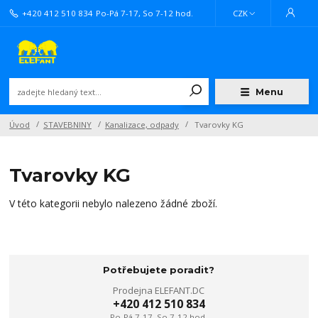
+420 412 510 834
Po-Pá 7-17, So 7-12 hod.
CZK
Menu
Úvod
STAVEBNINY
Kanalizace, odpady
Tvarovky KG
Tvarovky KG
V této kategorii nebylo nalezeno žádné zboží.
Potřebujete poradit?
Prodejna ELEFANT.DC
+420 412 510 834
Po-Pá 7-17, So 7-12 hod.