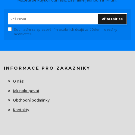
Můžete se kdykoli odhlásit. Zasíláme jednou za 14 dní.
Přihlásit se
Souhlasím se
zpracováním osobních údajů
za účelem rozesílky
newsletteru.
INFORMACE PRO ZÁKAZNÍKY
O nás
Jak nakupovat
Obchodní podmínky
Kontakty