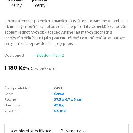
Struktura jemně spojených lámaných kousků tohoto kamene v kombinaci
s kamennými odštěpky dokonale imituje přírodní vrásnění.Díky zubovým
spojem jednotlivých obkladaček vynikne i na malých plochách s
množstvím dělících linií jako jsou interiérové i exteriérové krby, barové
pulty a různé nepravidelné ...
celý popis
Dostupnost
Skladem 4.5 m2
1 180 Kč
/
m2
975 Kč
bez DPH
Číslo produktu:
6453
Barva:
Černá
Rozměr:
37,5 x 6,7 x 5 cm
Hmotnost:
49 Kg
V balení:
0.5 m2
Kompletní specifikace
Parametry