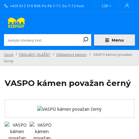
+420 412 510 834
Po-Pá 7-17, So 7-12 hod.
CZK
Menu
Úvod
OBKLADY, DLAŽBY
Obkladový kámen
VASPO kámen považan
černý
VASPO kámen považan černý