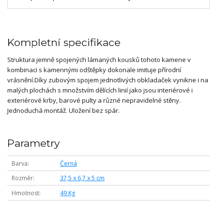
Kompletní specifikace
Struktura jemně spojených lámaných kousků tohoto kamene v
kombinaci s kamennými odštěpky dokonale imituje přírodní
vrásnění.Díky zubovým spojem jednotlivých obkladaček vynikne i na
malých plochách s množstvím dělících linií jako jsou interiérové i
exteriérové krby, barové pulty a různé nepravidelné stěny.
Jednoduchá montáž. Uložení bez spár.
Parametry
Barva
Černá
Rozměr
37,5 x 6,7 x 5 cm
Hmotnost
49 Kg