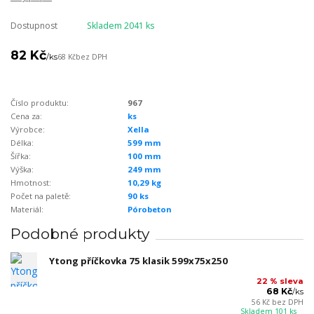
Dostupnost
Skladem 2041 ks
82 Kč
/
ks
68 Kč
bez DPH
Číslo produktu:
967
Cena za:
ks
Výrobce:
Xella
Délka:
599 mm
Šířka:
100 mm
Výška:
249 mm
Hmotnost:
10,29 kg
Počet na paletě:
90 ks
Materiál:
Pórobeton
Podobné produkty
Ytong příčkovka 75 klasik 599x75x250
22 % sleva
68 Kč
/
ks
56 Kč
bez DPH
Skladem 101 ks