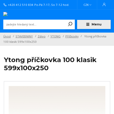
+420 412 510 834
Po-Pá 7-17, So 7-12 hod.
CZK
Menu
Úvod
STAVEBNINY
Zdivo
YTONG
Příčkovky
Ytong příčkovka
100 klasik 599x100x250
Ytong příčkovka 100 klasik
599x100x250