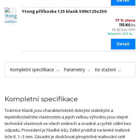
Detail
Ytong příčkovka 125 klasik 599x125x250
17 % sleva
115 Kč
/
ks
95 Kč
bez DPH
Skladem 593 ks
Detail
Kompletní specifikace
Parametry
Ke stažení
Kompletní specifikace
Tvárnice Klasik jsou charakteristické dobrými statickými a
tepelněizolačními vlastnostmi a jejich velkou výhodou jsou stejné
technické vlastnosti ve všech směrech a snadné a rychlé zdění bez
odpadu. Provedení je hladké (HL). Zdění probíhá na tenké maltové
lože tl. 1–3 mm. Zásadní je dodržovat plnoplošné maltování celé