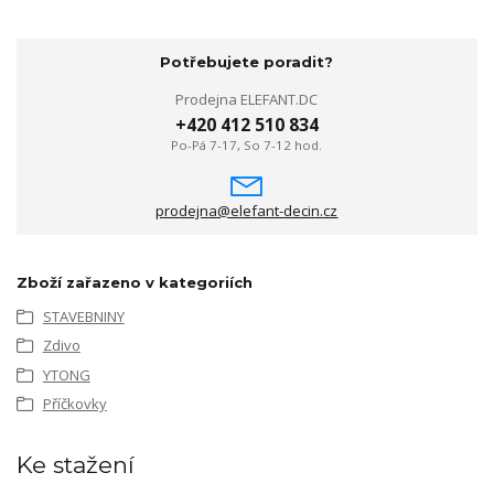
Potřebujete poradit?
Prodejna ELEFANT.DC
+420 412 510 834
Po-Pá 7-17, So 7-12 hod.
prodejna@elefant-decin.cz
Zboží zařazeno v kategoriích
STAVEBNINY
Zdivo
YTONG
Příčkovky
Ke stažení