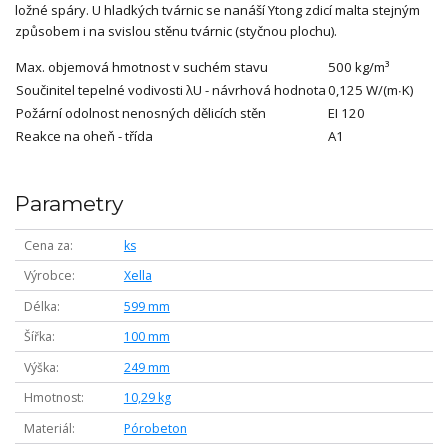
ložné spáry. U hladkých tvárnic se nanáší Ytong zdicí malta stejným
způsobem i na svislou stěnu tvárnic (styčnou plochu).
Max. objemová hmotnost v suchém stavu
500 kg/m³
Součinitel tepelné vodivosti λU - návrhová hodnota
0,125 W/(m∙K)
Požární odolnost nenosných dělicích stěn
EI 120
Reakce na oheň - třída
A1
Parametry
Cena za
ks
Výrobce
Xella
Délka
599 mm
Šířka
100 mm
Výška
249 mm
Hmotnost
10,29 kg
Materiál
Pórobeton