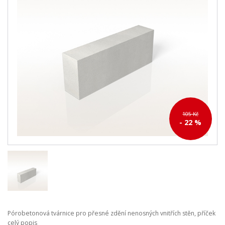
105 Kč
- 22 %
Pórobetonová tvárnice pro přesné zdění nenosných vnitřích stěn, příček
celý popis