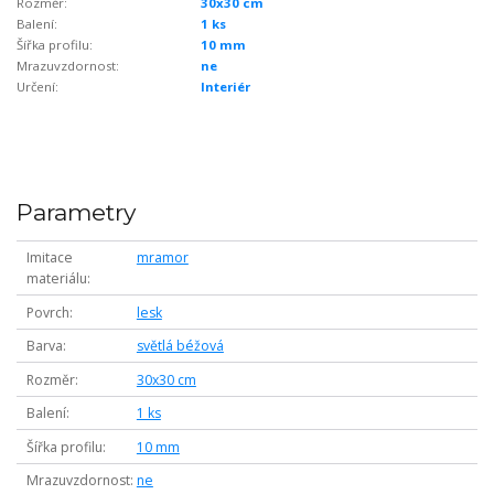
Rozměr:
30x30 cm
Balení:
1 ks
Šířka profilu:
10 mm
Mrazuvzdornost:
ne
Určení:
Interiér
Parametry
Imitace
mramor
materiálu
Povrch
lesk
Barva
světlá béžová
Rozměr
30x30 cm
Balení
1 ks
Šířka profilu
10 mm
Mrazuvzdornost
ne