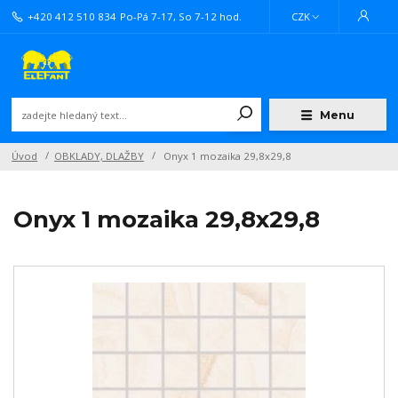
+420 412 510 834
Po-Pá 7-17, So 7-12 hod.
CZK
Menu
Úvod
OBKLADY, DLAŽBY
Onyx 1 mozaika 29,8x29,8
Onyx 1 mozaika 29,8x29,8