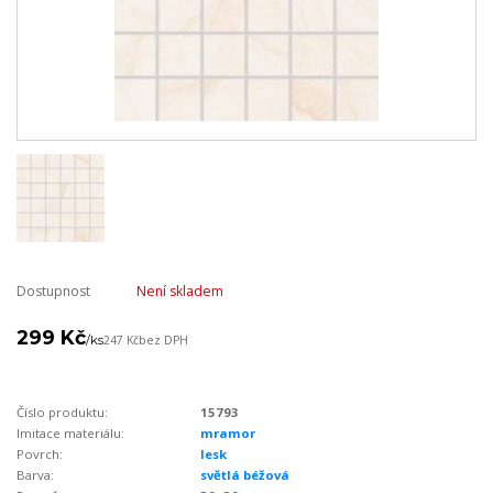
Dostupnost
Není skladem
299 Kč
/
ks
247 Kč
bez DPH
Číslo produktu:
15793
Imitace materiálu:
mramor
Povrch:
lesk
Barva:
světlá béžová