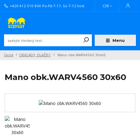
+420 412 510 834
Po-Pá 7-17, So 7-12 hod.
CZK
Menu
Úvod
OBKLADY, DLAŽBY
Mano obk.WARV4560 30x60
Mano obk.WARV4560 30x60