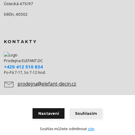
Ústecká 475/97
Děčín, 40502
KONTAKTY
Prodejna ELEFANT.DC
+420 412 510 834
Po-Pá 7-17, So 7-12 hod.
prodejna@elefant-decin.cz
Nastavení
Souhlasím
Souhlas můžete odmítnout
zde
.
Vytvořeno na
Eshop-rychle.cz