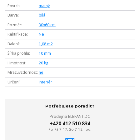
Povrch
matný
Barva
bílá
Rozměr
30x60 cm
Rektifikace
Ne
Balení
1,08 m2
Šířka profilu
10 mm
Hmotnost
20 kg
Mrazuvzdornost
ne
Určení
Interiér
Potřebujete poradit?
Prodejna ELEFANT.DC
+420 412 510 834
Po-Pá 7-17, So 7-12 hod.