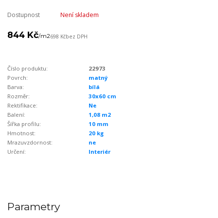
Dostupnost
Není skladem
844 Kč
/
m2
698 Kč
bez DPH
Číslo produktu:
22973
Povrch:
matný
Barva:
bílá
Rozměr:
30x60 cm
Rektifikace:
Ne
Balení:
1,08 m2
Šířka profilu:
10 mm
Hmotnost:
20 kg
Mrazuvzdornost:
ne
Určení:
Interiér
Parametry