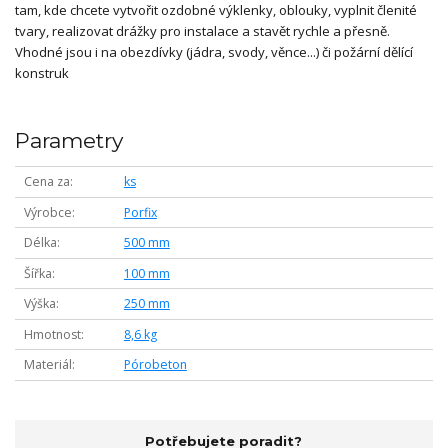
tam, kde chcete vytvořit ozdobné výklenky, oblouky, vyplnit členité
tvary, realizovat drážky pro instalace a stavět rychle a přesně.
Vhodné jsou i na obezdívky (jádra, svody, věnce...) či požární dělící
konstruk
Parametry
Cena za
ks
Výrobce
Porfix
Délka
500 mm
Šířka
100 mm
Výška
250 mm
Hmotnost
8,6 kg
Materiál
Pórobeton
Potřebujete poradit?