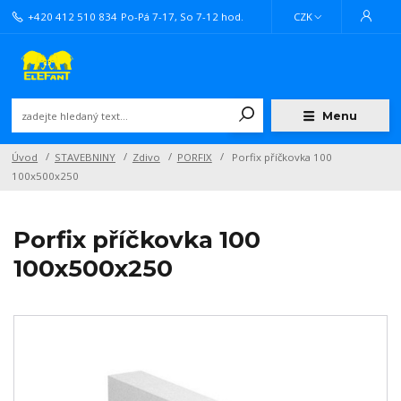
+420 412 510 834
Po-Pá 7-17, So 7-12 hod.
CZK
Menu
Úvod
STAVEBNINY
Zdivo
PORFIX
Porfix příčkovka 100
100x500x250
Porfix příčkovka 100
100x500x250