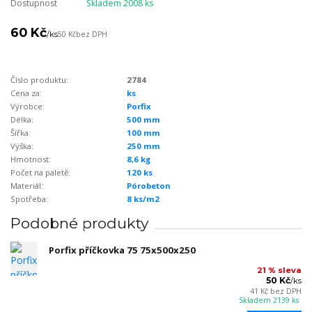
Dostupnost
Skladem 2008 ks
60 Kč
/
ks
50 Kč
bez DPH
Číslo produktu:
2784
Cena za:
ks
Výrobce:
Porfix
Délka:
500 mm
Šířka:
100 mm
Výška:
250 mm
Hmotnost:
8,6 kg
Počet na paletě:
120 ks
Materiál:
Pórobeton
Spotřeba:
8 ks/m2
Podobné produkty
Porfix příčkovka 75 75x500x250
21 % sleva
50 Kč
/
ks
41 Kč
bez DPH
Skladem 2139 ks