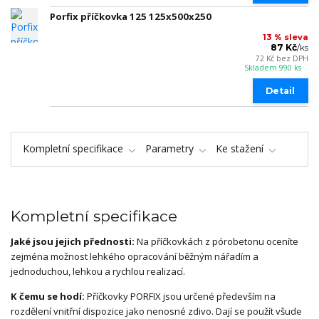
Porfix příčkovka 125 125x500x250
13 % sleva
87 Kč
/
ks
72 Kč
bez DPH
Skladem 990 ks
Detail
Kompletní specifikace
Parametry
Ke stažení
Kompletní specifikace
Jaké jsou jejich přednosti:
Na příčkovkách z pórobetonu oceníte
zejména možnost lehkého opracování běžným nářadím a
jednoduchou, lehkou a rychlou realizací.
K čemu se hodí:
Příčkovky PORFIX jsou určené především na
rozdělení vnitřní dispozice jako nenosné zdivo. Dají se použít všude