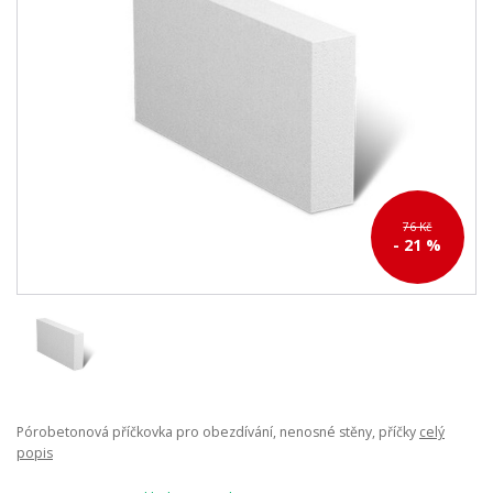
76 Kč
- 21 %
Pórobetonová příčkovka pro obezdívání, nenosné stěny, příčky
celý
popis