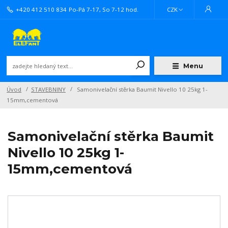
+420 412 510 834
Po-Pá 7-17, So 7-12 hod.
CZK
Menu
Úvod
STAVEBNINY
Samonivelační stěrka Baumit Nivello 10 25kg 1-
15mm,cementová
Samonivelační stěrka Baumit
Nivello 10 25kg 1-
15mm,cementová