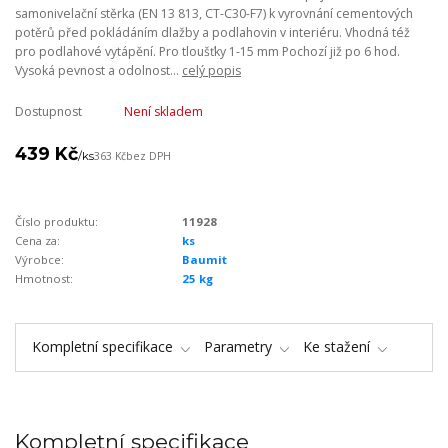
samonivelační stěrka (EN 13 813, CT-C30-F7) k vyrovnání cementových
potěrů před pokládáním dlažby a podlahovin v interiéru. Vhodná též
pro podlahové vytápění. Pro tloušťky 1-15 mm Pochozí již po 6 hod.
Vysoká pevnost a odolnost...
celý popis
Dostupnost
Není skladem
439 Kč
/
ks
363 Kč
bez DPH
Číslo produktu:
11928
Cena za:
ks
Výrobce:
Baumit
Hmotnost:
25 kg
Kompletní specifikace
Parametry
Ke stažení
Kompletní specifikace