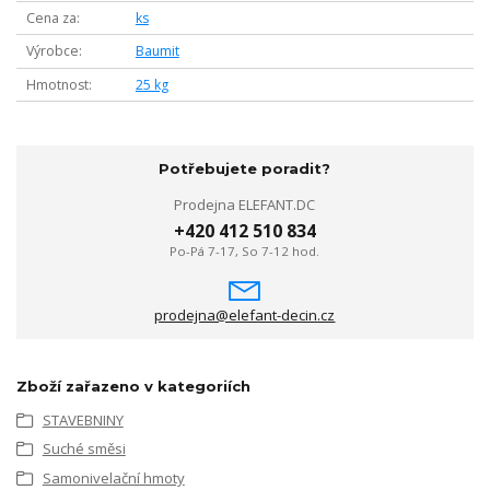
Cena za
ks
Výrobce
Baumit
Hmotnost
25 kg
Potřebujete poradit?
Prodejna ELEFANT.DC
+420 412 510 834
Po-Pá 7-17, So 7-12 hod.
prodejna@elefant-decin.cz
Zboží zařazeno v kategoriích
STAVEBNINY
Suché směsi
Samonivelační hmoty