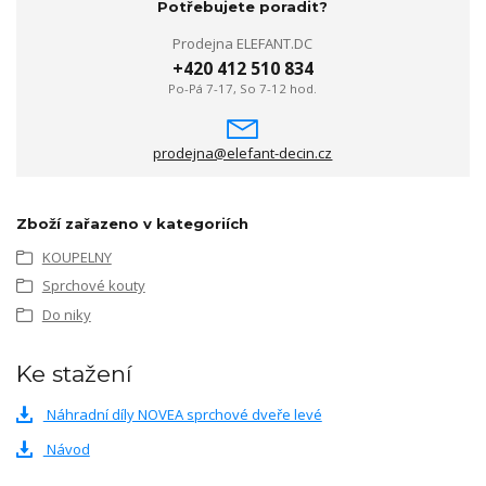
Potřebujete poradit?
Prodejna ELEFANT.DC
+420 412 510 834
Po-Pá 7-17, So 7-12 hod.
prodejna@elefant-decin.cz
Zboží zařazeno v kategoriích
KOUPELNY
Sprchové kouty
Do niky
Ke stažení
Náhradní díly NOVEA sprchové dveře levé
Návod