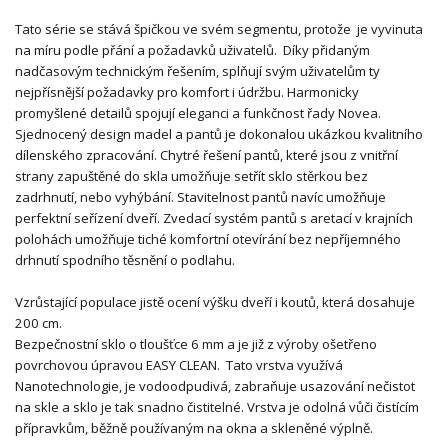
Tato série se stává špičkou ve svém segmentu, protože je vyvinuta
na míru podle přání a požadavků uživatelů. Díky přidaným
nadčasovým technickým řešením, splňují svým uživatelům ty
nejpřísnější požadavky pro komfort i údržbu. Harmonicky
promyšlené detailů spojují eleganci a funkčnost řady Novea.
Sjednocený design madel a pantů je dokonalou ukázkou kvalitního
dílenského zpracování. Chytré řešení pantů, které jsou z vnitřní
strany zapuštěné do skla umožňuje setřít sklo stěrkou bez
zadrhnutí, nebo vyhýbání. Stavitelnost pantů navíc umožňuje
perfektní seřízení dveří. Zvedací systém pantů s aretací v krajních
polohách umožňuje tiché komfortní otevírání bez nepříjemného
drhnutí spodního těsnění o podlahu.
Vzrůstající populace jistě ocení výšku dveří i koutů, která dosahuje
200 cm.
Bezpečnostní sklo o tloušťce 6 mm a je již z výroby ošetřeno
povrchovou úpravou EASY CLEAN. Tato vrstva využívá
Nanotechnologie, je vodoodpudivá, zabraňuje usazování nečistot
na skle a sklo je tak snadno čistitelné. Vrstva je odolná vůči čistícím
přípravkům, běžně používaným na okna a skleněné výplně.