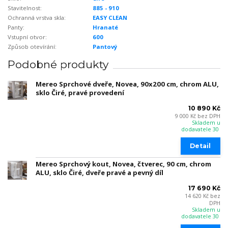
Stavitelnost:
885 - 910
Ochranná vrstva skla:
EASY CLEAN
Panty:
Hranaté
Vstupní otvor:
600
Způsob otevírání:
Pantový
Podobné produkty
Mereo Sprchové dveře, Novea, 90x200 cm, chrom ALU,
sklo Čiré, pravé provedení
10 890 Kč
9 000 Kč
bez DPH
Skladem u
dodavatele 30
Detail
Mereo Sprchový kout, Novea, čtverec, 90 cm, chrom
ALU, sklo Čiré, dveře pravé a pevný díl
17 690 Kč
14 620 Kč
bez
DPH
Skladem u
dodavatele 30