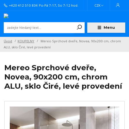
+420 412 510 834
Po-Pá 7-17, So 7-12 hod.
CZK
Menu
Úvod
KOUPELNY
Mereo Sprchové dveře, Novea, 90x200 cm, chrom
ALU, sklo Čiré, levé provedení
Mereo Sprchové dveře,
Novea, 90x200 cm, chrom
ALU, sklo Čiré, levé provedení