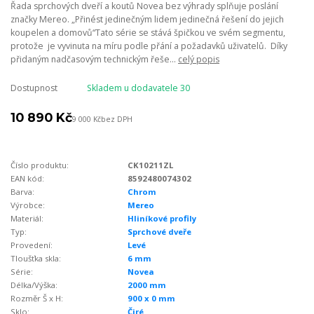
Řada sprchových dveří a koutů Novea bez výhrady splňuje poslání
značky Mereo. „Přinést jedinečným lidem jedinečná řešení do jejich
koupelen a domovů“Tato série se stává špičkou ve svém segmentu,
protože je vyvinuta na míru podle přání a požadavků uživatelů. Díky
přidaným nadčasovým technickým řeše...
celý popis
Dostupnost
Skladem u dodavatele 30
10 890 Kč
9 000 Kč
bez DPH
Číslo produktu:
CK10211ZL
EAN kód:
8592480074302
Barva:
Chrom
Výrobce:
Mereo
Materiál:
Hliníkové profily
Typ:
Sprchové dveře
Provedení:
Levé
Tloušťka skla:
6 mm
Série:
Novea
Délka/Výška:
2000 mm
Rozměr Š x H:
900 x 0 mm
Sklo:
Čiré