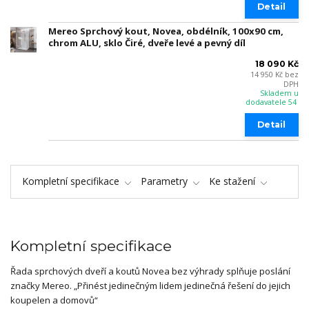
Detail
Mereo Sprchový kout, Novea, obdélník, 100x90 cm,
chrom ALU, sklo Čiré, dveře levé a pevný díl
18 090 Kč
14 950 Kč
bez
DPH
Skladem u
dodavatele 54
Detail
Kompletní specifikace
Parametry
Ke stažení
Kompletní specifikace
Řada sprchových dveří a koutů Novea bez výhrady splňuje poslání
značky Mereo. „Přinést jedinečným lidem jedinečná řešení do jejich
koupelen a domovů“