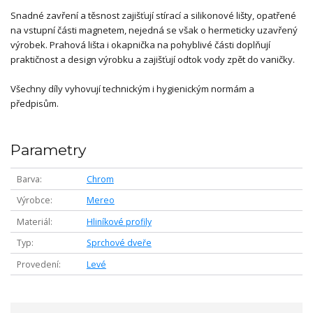
Snadné zavření a těsnost zajišťují stírací a silikonové lišty, opatřené
na vstupní části magnetem, nejedná se však o hermeticky uzavřený
výrobek. Prahová lišta i okapnička na pohyblivé části doplňují
praktičnost a design výrobku a zajišťují odtok vody zpět do vaničky.
Všechny díly vyhovují technickým i hygienickým normám a
předpisům.
Parametry
Barva
Chrom
Výrobce
Mereo
Materiál
Hliníkové profily
Typ
Sprchové dveře
Provedení
Levé