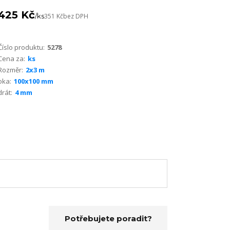
425 Kč
/
ks
351 Kč
bez DPH
Číslo produktu:
5278
Cena za:
ks
Rozměr:
2x3 m
oka:
100x100 mm
drát:
4 mm
Potřebujete poradit?