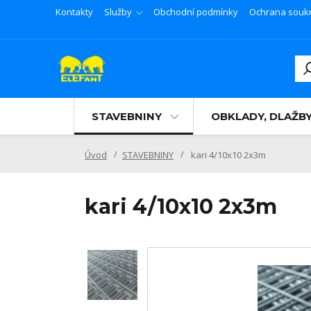
Kontakty
Služby
Obchodní podmínky
Ochrana souk
STAVEBNINY
OBKLADY, DLAŽB
Úvod
STAVEBNINY
kari 4/10x10 2x3m
kari 4/10x10 2x3m