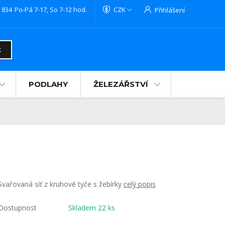
 834
Po-Pá 7-17, So 7-12 hod.
CZK
Přihlášení
t
PODLAHY
ŽELEZÁŘSTVÍ
Svařovaná síť z kruhové tyče s žebírky
celý popis
Dostupnost
Skladem 22 ks