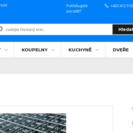
romí
Potřebujete
+420 412 510
poradit?
Hleda
Y
KOUPELNY
KUCHYNĚ
DVEŘE