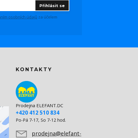
Přihlásit se
ním osobních údajů
za účelem
KONTAKTY
Prodejna ELEFANT.DC
+420 412 510 834
Po-Pá 7-17, So 7-12 hod.
prodejna@elefant-