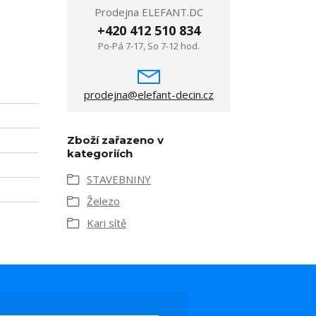
Prodejna ELEFANT.DC
+420 412 510 834
Po-Pá 7-17, So 7-12 hod.
prodejna@elefant-decin.cz
Zboží zařazeno v
kategoriích
STAVEBNINY
Železo
Kari sítě