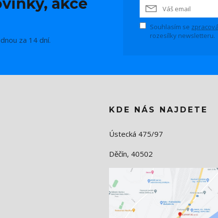
vinky, akce
Souhlasím se
zpracová
rozesílky newsletteru.
ednou za 14 dní.
KDE NÁS NAJDETE
Ústecká 475/97
Děčín, 40502