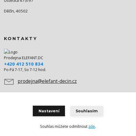
Ústecká 475/97
Děčín, 40502
KONTAKTY
Prodejna ELEFANT.DC
+420 412 510 834
Po-Pá 7-17, So 7-12 hod.
prodejna@elefant-decin.cz
Nastavení
Souhlasím
Souhlas můžete odmítnout
zde
.
Vytvořeno na
Eshop-rychle.cz