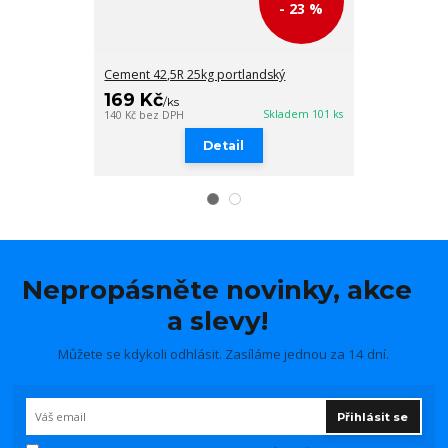
- 23 %
Cement 42,5R 25kg portlandský
Cement 32,5R 
169 Kč
139 Kč
/
ks
/
ks
Skladem 101 ks
140 Kč
bez DPH
115 Kč
bez DPH
Detail
Nepropásněte novinky, akce
a slevy!
Můžete se kdykoli odhlásit. Zasíláme jednou za 14 dní.
Přihlásit se