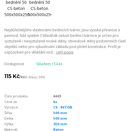
Nejdůležitějšími vlastnostmi bednicích tvárnic jsou vysoká přesnost a
pevnost. Náš systém CSBedňák neboli bednicí tvárnice je určen pro
vyztužené i nevyztužené nosné stěny, obvodové stěny podzemních částí
objektů nebo pro vybudování základu pod plotní konstrukce. Profil je
uzpůsoben pro vkládání vod...
celý popis
Dostupnost
Skladem 154 ks
115 Kč
/
ks
95 Kč
bez DPH
Číslo produktu:
6603
Cena za:
ks
Výrobce:
CS - BETON
Šířka:
500 mm
Délka:
500 mm
Výška:
250 mm
Materiál:
Beton