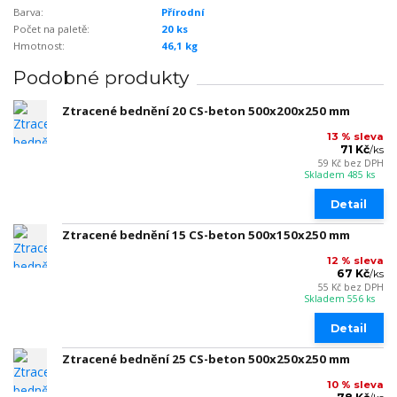
Barva:
Přírodní
Počet na paletě:
20 ks
Hmotnost:
46,1 kg
Podobné produkty
Ztracené bednění 20 CS-beton 500x200x250 mm
13 % sleva
71 Kč
/
ks
59 Kč
bez DPH
Skladem 485 ks
Detail
Ztracené bednění 15 CS-beton 500x150x250 mm
12 % sleva
67 Kč
/
ks
55 Kč
bez DPH
Skladem 556 ks
Detail
Ztracené bednění 25 CS-beton 500x250x250 mm
10 % sleva