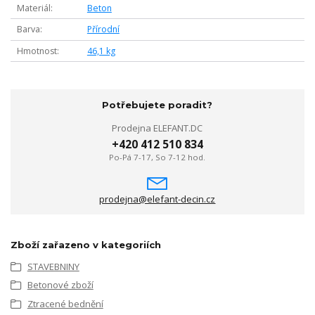
Materiál
Beton
Barva
Přírodní
Hmotnost
46,1 kg
Potřebujete poradit?
Prodejna ELEFANT.DC
+420 412 510 834
Po-Pá 7-17, So 7-12 hod.
prodejna@elefant-decin.cz
Zboží zařazeno v kategoriích
STAVEBNINY
Betonové zboží
Ztracené bednění