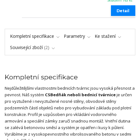
Skladem 163 ks
Detail
Kompletní specifikace
Parametry
Ke stažení
Související zboží
2
Kompletní specifikace
Nejdůležitějšími vlastnostmi bednicích tvárnic jsou vysoká přesnost a
pevnost. Náš systém
CSBedňák neboli bednicí tvárnice
je určen
pro vyztužené i nevyztužené nosné stěny, obvodové stěny
podzemních částí objektů nebo pro vybudování základu pod plotní
konstrukce. Profil je uzpůsoben pro vkládání vodorovného
armování a speciální zámky zaručí snadnou montáž. Vnitřní dutina
se zalévá betonovou směsí a systém je opatřen i kusy k půlení.
Vyrábíme je z vysokopevnostního vibrolisovaného betonu v sedmi