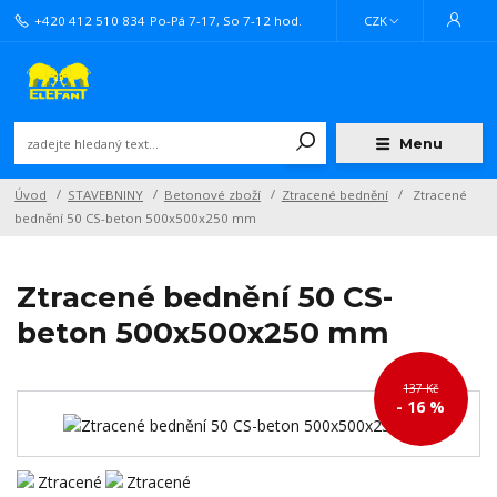
+420 412 510 834
Po-Pá 7-17, So 7-12 hod.
CZK
Menu
Úvod
STAVEBNINY
Betonové zboží
Ztracené bednění
Ztracené
bednění 50 CS-beton 500x500x250 mm
Ztracené bednění 50 CS-
beton 500x500x250 mm
137 Kč
- 16 %