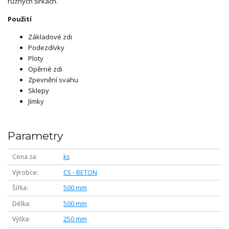
různých šířkách.
Použití
Základové zdi
Podezdívky
Ploty
Opěrné zdi
Zpevnění svahu
Sklepy
Jímky
Parametry
Cena za
ks
Výrobce
CS - BETON
Šířka
500 mm
Délka
500 mm
Výška
250 mm