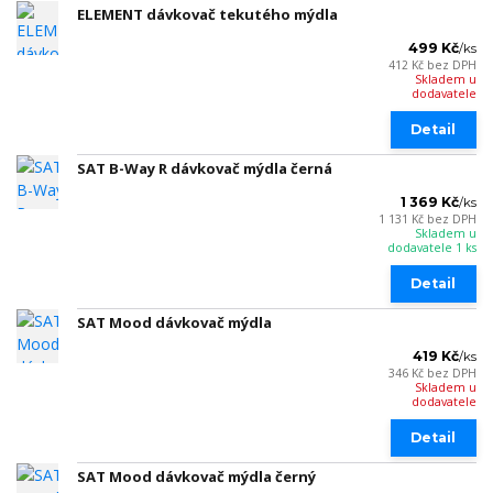
ELEMENT dávkovač tekutého mýdla
499 Kč
/
ks
412 Kč
bez DPH
Skladem u
dodavatele
Detail
SAT B-Way R dávkovač mýdla černá
1 369 Kč
/
ks
1 131 Kč
bez DPH
Skladem u
dodavatele 1 ks
Detail
SAT Mood dávkovač mýdla
419 Kč
/
ks
346 Kč
bez DPH
Skladem u
dodavatele
Detail
SAT Mood dávkovač mýdla černý