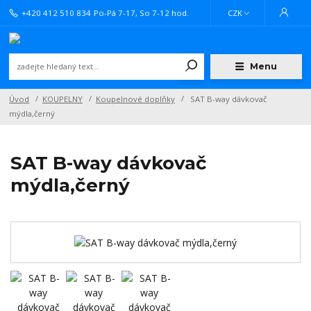
+420 412 510 834
Po-Pá 7-17, So 7-12 hod.
CZK
Menu
Úvod
KOUPELNY
Koupelnové doplňky
SAT B-way dávkovač
mýdla,černý
SAT B-way dávkovač
mýdla,černý