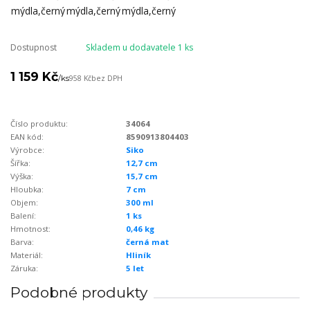
Dostupnost
Skladem u dodavatele 1 ks
1 159 Kč
/
ks
958 Kč
bez DPH
Číslo produktu:
34064
EAN kód:
8590913804403
Výrobce:
Siko
Šířka:
12,7 cm
Výška:
15,7 cm
Hloubka:
7 cm
Objem:
300 ml
Balení:
1 ks
Hmotnost:
0,46 kg
Barva:
černá mat
Materiál:
Hliník
Záruka:
5 let
Podobné produkty