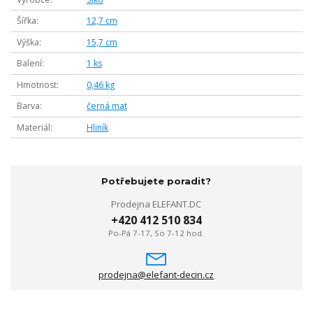
Šířka
12,7 cm
Výška
15,7 cm
Balení
1 ks
Hmotnost
0,46 kg
Barva
černá mat
Materiál
Hliník
Potřebujete poradit?
Prodejna ELEFANT.DC
+420 412 510 834
Po-Pá 7-17, So 7-12 hod.
prodejna@elefant-decin.cz