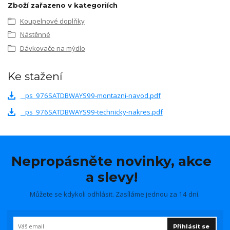
Zboží zařazeno v kategoriích
Koupelnové doplňky
Nástěnné
Dávkovače na mýdlo
Ke stažení
_ps_976SATDBWAYS99-montazni-navod.pdf
_ps_976SATDBWAYS99-technicky-nakres.pdf
Nepropásněte novinky, akce
a slevy!
Můžete se kdykoli odhlásit. Zasíláme jednou za 14 dní.
Přihlásit se