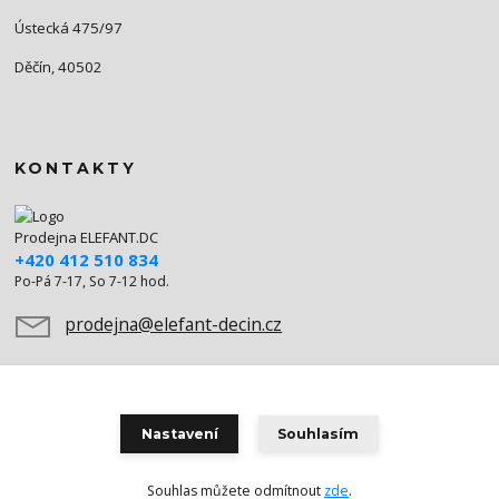
Ústecká 475/97
Děčín, 40502
KONTAKTY
Prodejna ELEFANT.DC
+420 412 510 834
Po-Pá 7-17, So 7-12 hod.
prodejna@elefant-decin.cz
Nastavení
Souhlasím
Souhlas můžete odmítnout
zde
.
Vytvořeno na
Eshop-rychle.cz