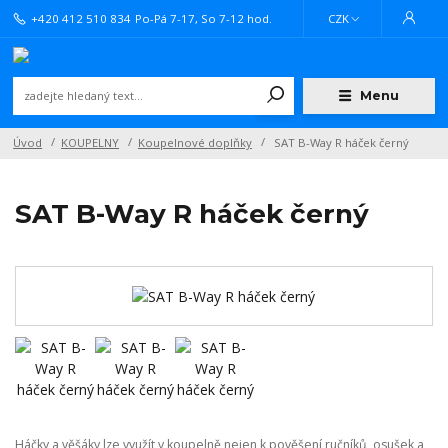
+420 412 510 834
Po-Pá 7-17, So 7-12 hod.
CZK
Menu
Úvod
KOUPELNY
Koupelnové doplňky
SAT B-Way R háček černý
SAT B-Way R háček černý
Háčky a věšáky lze využít v koupelně nejen k pověšení ručníků, osušek a