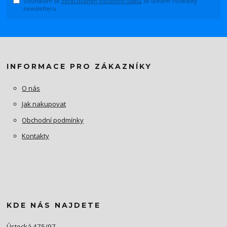
Souhlasím se
zpracováním osobních údajů
za účelem rozesílky
newsletteru.
INFORMACE PRO ZÁKAZNÍKY
O nás
Jak nakupovat
Obchodní podmínky
Kontakty
KDE NÁS NAJDETE
Ústecká 475/97