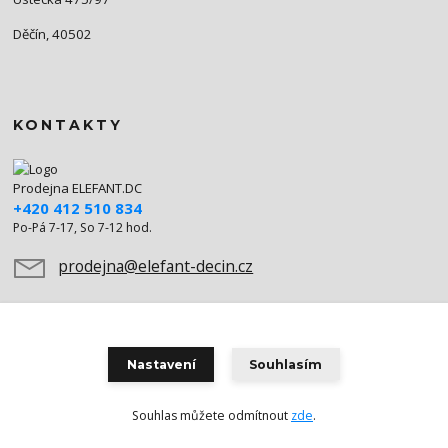
Děčín, 40502
KONTAKTY
Prodejna ELEFANT.DC
+420 412 510 834
Po-Pá 7-17, So 7-12 hod.
prodejna@elefant-decin.cz
Nastavení
Souhlasím
Souhlas můžete odmítnout
zde
.
Vytvořeno na
Eshop-rychle.cz