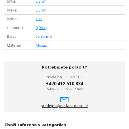
Šířka
2,3 cm
Výška
2,3 cm
Balení
1 ks
Hmotnost
0,06 kg
Barva
černá mat
Materiál
Mosaz
Potřebujete poradit?
Prodejna ELEFANT.DC
+420 412 510 834
Po-Pá 7-17, So 7-12 hod.
prodejna@elefant-decin.cz
Zboží zařazeno v kategoriích