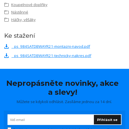
Koupelnové doplňky
Nástěnné
Háčky, věšáky
Ke stažení
_ps_984SATDBWAYR21-montazni-navod.pdf
_ps_984SATDBWAYR21-technicky-nakres.pdf
Nepropásněte novinky, akce
a slevy!
Můžete se kdykoli odhlásit. Zasíláme jednou za 14 dní.
Přihlásit se