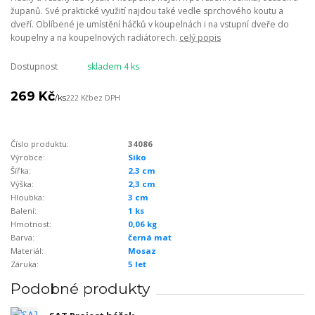
županů. Své praktické využití najdou také vedle sprchového koutu a
dveří. Oblíbené je umístění háčků v koupelnách i na vstupní dveře do
koupelny a na koupelnových radiátorech.
celý popis
Dostupnost
skladem 4 ks
269 Kč
/
ks
222 Kč
bez DPH
Číslo produktu:
34086
Výrobce:
Siko
Šířka:
2,3 cm
Výška:
2,3 cm
Hloubka:
3 cm
Balení:
1 ks
Hmotnost:
0,06 kg
Barva:
černá mat
Materiál:
Mosaz
Záruka:
5 let
Podobné produkty