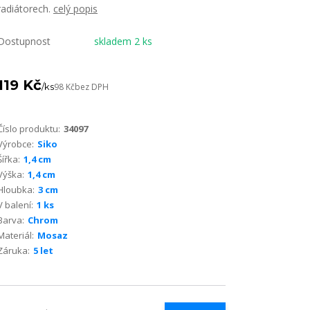
radiátorech.
celý popis
Dostupnost
skladem 2 ks
119 Kč
/
ks
98 Kč
bez DPH
Číslo produktu:
34097
Výrobce:
Siko
Šířka:
1,4 cm
Výška:
1,4 cm
Hloubka:
3 cm
V balení:
1 ks
Barva:
Chrom
Materiál:
Mosaz
Záruka:
5 let