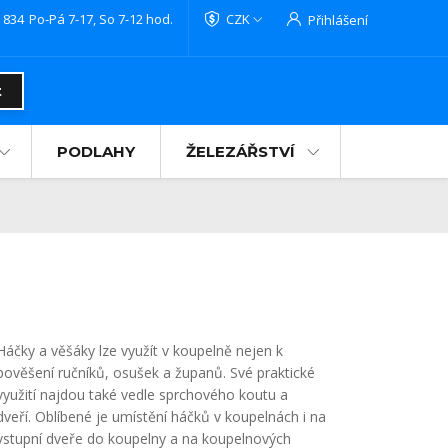
 834
Po-Pá 7-17, So 7-12 hod.
CZK
Přihlášení
t
PODLAHY
ŽELEZÁŘSTVÍ
Háčky a věšáky lze využít v koupelně nejen k
pověšení ručníků, osušek a županů. Své praktické
využití najdou také vedle sprchového koutu a
dveří. Oblíbené je umístění háčků v koupelnách i na
vstupní dveře do koupelny a na koupelnových