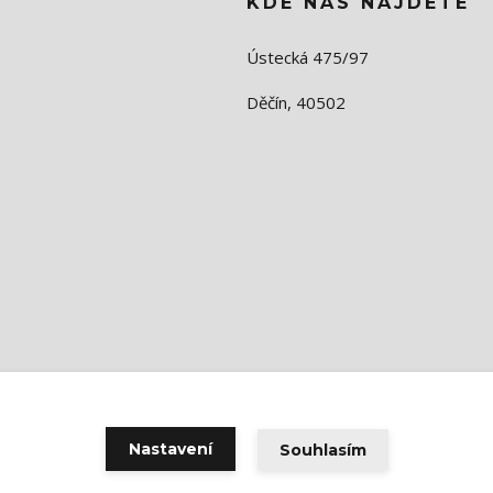
KDE NÁS NAJDETE
Ústecká 475/97
Děčín, 40502
Nastavení
Souhlasím
Vytvořeno na
Eshop-rychle.cz