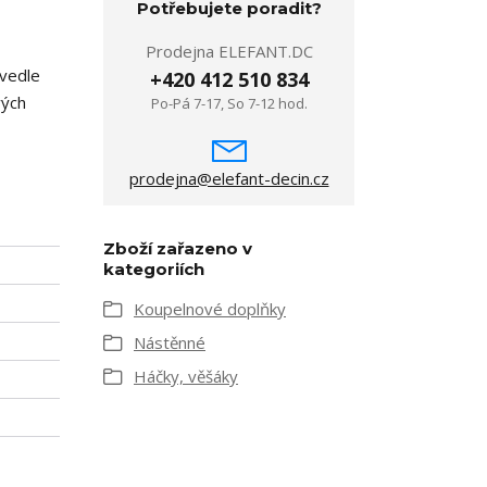
Potřebujete poradit?
Prodejna ELEFANT.DC
 vedle
+420 412 510 834
vých
Po-Pá 7-17, So 7-12 hod.
prodejna@elefant-decin.cz
Zboží zařazeno v
kategoriích
Koupelnové doplňky
Nástěnné
Háčky, věšáky