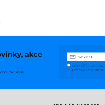
f
vinky, akce
Souhlasím se
zpracová
rozesílky newsletteru.
ednou za 14 dní.