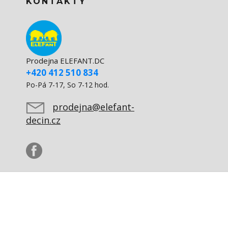
KONTAKTY
Prodejna ELEFANT.DC
+420 412 510 834
Po-Pá 7-17, So 7-12 hod.
prodejna@elefant-
decin.cz