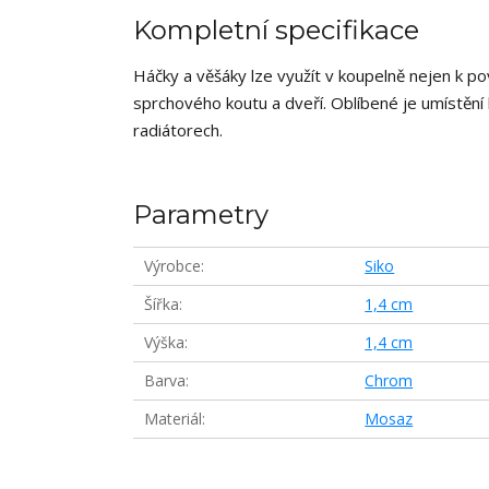
Kompletní specifikace
Háčky a věšáky lze využít v koupelně nejen k po
sprchového koutu a dveří. Oblíbené je umístění
radiátorech.
Parametry
Výrobce
Siko
Šířka
1,4 cm
Výška
1,4 cm
Barva
Chrom
Materiál
Mosaz