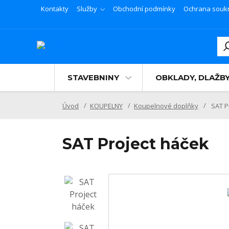
Kontakty
Služby
Obchodní podmínky
Ochrana souk
STAVEBNINY
OBKLADY, DLAŽB
Úvod
KOUPELNY
Koupelnové doplňky
SAT P
SAT Project háček