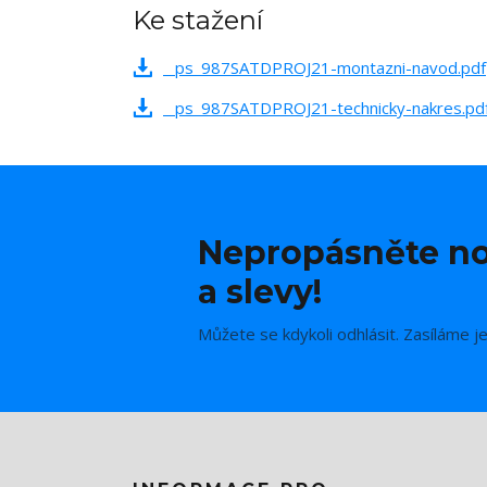
Ke stažení
_ps_987SATDPROJ21-montazni-navod.pdf
_ps_987SATDPROJ21-technicky-nakres.pd
Nepropásněte no
a slevy!
Můžete se kdykoli odhlásit. Zasíláme j