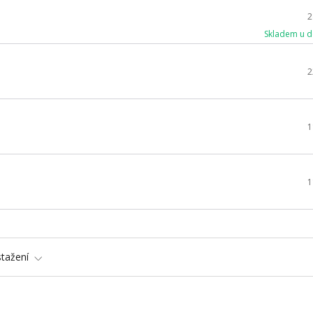
2
Skladem u d
2
1
1
stažení