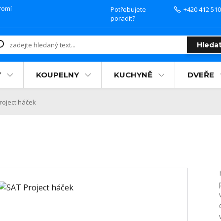
romí
Potřebujete
+420 412 510
poradit?
Hleda
Y
KOUPELNY
KUCHYNĚ
DVEŘE
roject háček