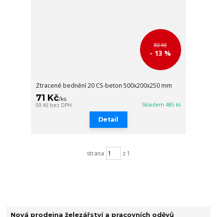
82 Kč
- 13 %
Ztracené bednění 20 CS-beton 500x200x250 mm
71 Kč
/
ks
Skladem 485 ks
59 Kč
bez DPH
Detail
strana
z 1
Nová prodejna železářství a pracovních oděvů