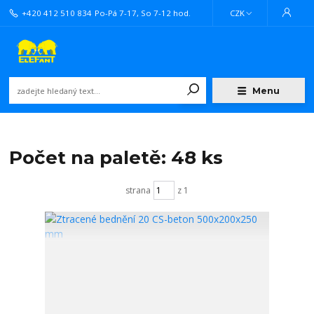
+420 412 510 834
Po-Pá 7-17, So 7-12 hod.
CZK
Menu
Počet na paletě: 48 ks
strana
z 1