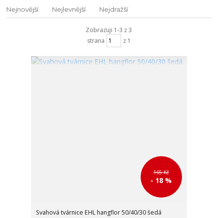
Nejnovější
Nejlevnější
Nejdražší
Zobrazuji 1-3 z 3
strana
z 1
165 Kč
- 18 %
Svahová tvárnice EHL hangflor 50/40/30 šedá