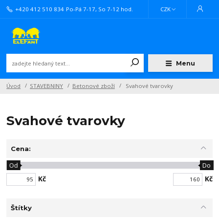
+420 412 510 834
Po-Pá 7-17, So 7-12 hod.
CZK
Menu
Úvod
STAVEBNINY
Betonové zboží
Svahové tvarovky
Svahové tvarovky
Cena:
Od
Do
Kč
Kč
Štítky