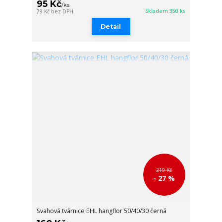
95 Kč
/
ks
Skladem 350 ks
79 Kč
bez DPH
Detail
219 Kč
- 27 %
Svahová tvárnice EHL hangflor 50/40/30 černá