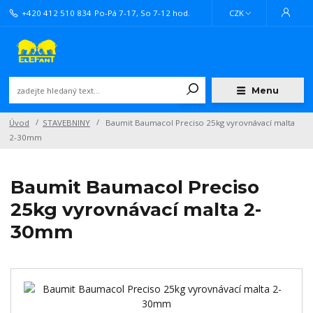
+420 412 510 834
Po-Pá 7-17, So 7-12 hod.
CZK
Menu
Úvod
STAVEBNINY
Baumit Baumacol Preciso 25kg vyrovnávací malta
2-30mm
Baumit Baumacol Preciso
25kg vyrovnávací malta 2-
30mm