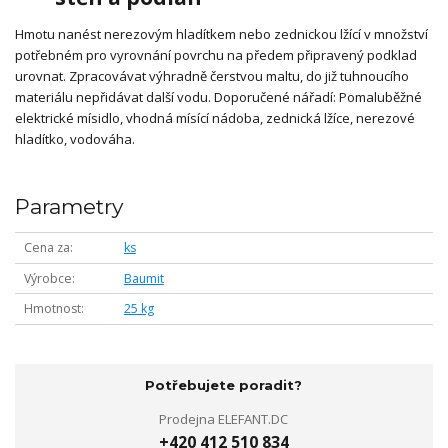
Hmotu nanést nerezovým hladítkem nebo zednickou lžící v množství
potřebném pro vyrovnání povrchu na předem připravený podklad
urovnat. Zpracovávat výhradně čerstvou maltu, do již tuhnoucího
materiálu nepřidávat další vodu. Doporučené nářadí: Pomaluběžné
elektrické mísidlo, vhodná mísící nádoba, zednická lžíce, nerezové
hladítko, vodováha.
Parametry
Cena za
ks
Výrobce
Baumit
Hmotnost
25 kg
Potřebujete poradit?
Prodejna ELEFANT.DC
+420 412 510 834