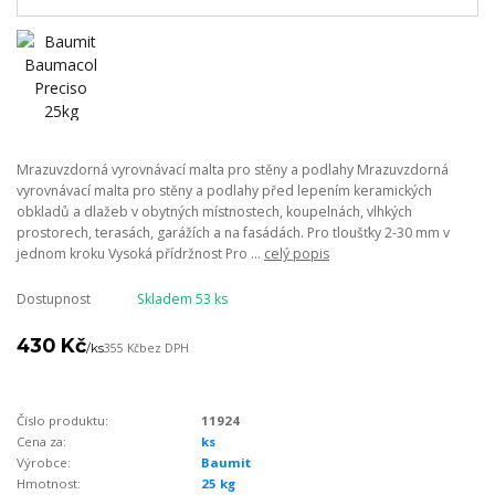
Mrazuvzdorná vyrovnávací malta pro stěny a podlahy Mrazuvzdorná
vyrovnávací malta pro stěny a podlahy před lepením keramických
obkladů a dlažeb v obytných místnostech, koupelnách, vlhkých
prostorech, terasách, garážích a na fasádách. Pro tloušťky 2-30 mm v
jednom kroku Vysoká přídržnost Pro ...
celý popis
Dostupnost
Skladem 53 ks
430 Kč
/
ks
355 Kč
bez DPH
Číslo produktu:
11924
Cena za:
ks
Výrobce:
Baumit
Hmotnost:
25 kg