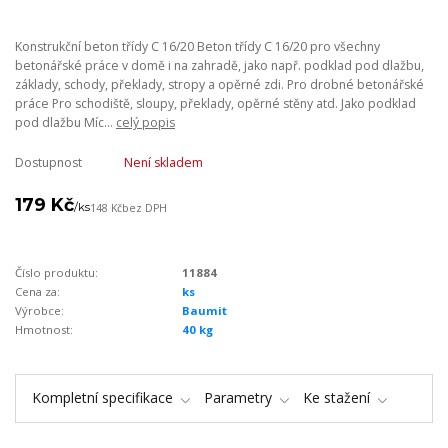
Konstrukční beton třídy C 16/20 Beton třídy C 16/20 pro všechny
betonářské práce v domě i na zahradě, jako např. podklad pod dlažbu,
základy, schody, překlady, stropy a opěrné zdi. Pro drobné betonářské
práce Pro schodiště, sloupy, překlady, opěrné stěny atd. Jako podklad
pod dlažbu Míc...
celý popis
Dostupnost
Není skladem
179 Kč
/
ks
148 Kč
bez DPH
Číslo produktu:
11884
Cena za:
ks
Výrobce:
Baumit
Hmotnost:
40 kg
Kompletní specifikace
Parametry
Ke stažení