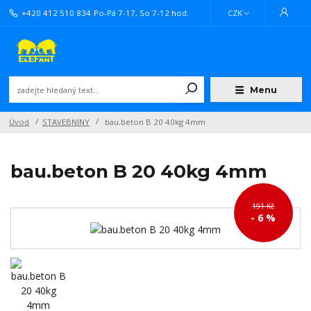
+420 412 510 834
Po-Pá 7-17, So 7-12 hod.
CZK
Menu
Úvod
STAVEBNINY
bau.beton B 20 40kg 4mm
bau.beton B 20 40kg 4mm
191 Kč
- 6 %