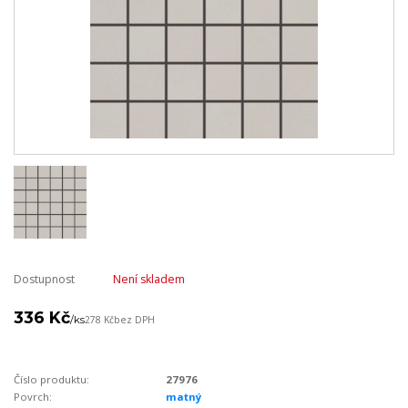
Dostupnost
Není skladem
336 Kč
/
ks
278 Kč
bez DPH
Číslo produktu:
27976
Povrch:
matný