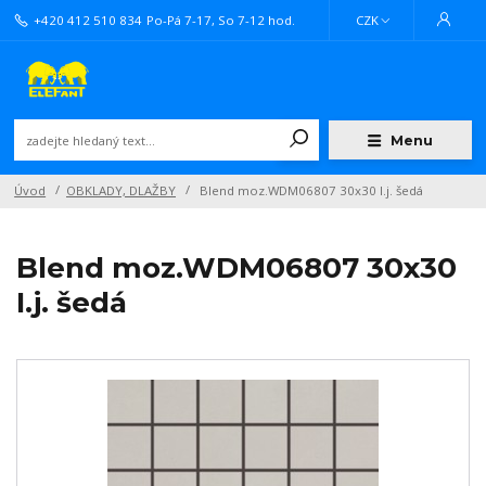
+420 412 510 834
Po-Pá 7-17, So 7-12 hod.
CZK
Menu
Úvod
OBKLADY, DLAŽBY
Blend moz.WDM06807 30x30 I.j. šedá
Blend moz.WDM06807 30x30
I.j. šedá