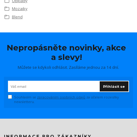
Obklady
Mozaiky
Blend
Nepropásněte novinky, akce
a slevy!
Můžete se kdykoli odhlásit. Zasíláme jednou za 14 dní.
Přihlásit se
Souhlasím se
zpracováním osobních údajů
za účelem rozesílky
newsletteru.
INFORMACE PRO ZÁKAZNÍKY