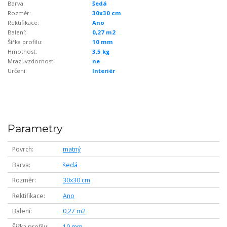
Barva:
šedá
Rozměr:
30x30 cm
Rektifikace:
Ano
Balení:
0,27 m2
Šířka profilu:
10 mm
Hmotnost:
3,5 kg
Mrazuvzdornost:
ne
Určení:
Interiér
Parametry
Povrch
matný
Barva
šedá
Rozměr
30x30 cm
Rektifikace
Ano
Balení
0,27 m2
Šířka profilu
10 mm