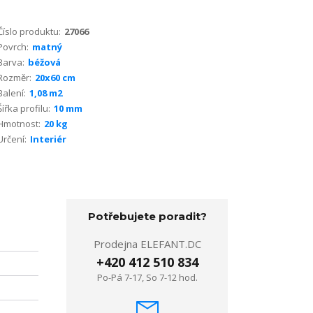
Číslo produktu:
27066
Povrch:
matný
Barva:
béžová
Rozměr:
20x60 cm
Balení:
1,08 m2
Šířka profilu:
10 mm
Hmotnost:
20 kg
Určení:
Interiér
Potřebujete poradit?
Prodejna ELEFANT.DC
+420 412 510 834
Po-Pá 7-17, So 7-12 hod.