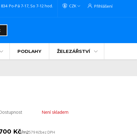
 834
Po-Pá 7-17, So 7-12 hod.
CZK
Přihlášení
t
PODLAHY
ŽELEZÁŘSTVÍ
Dostupnost
Není skladem
700 Kč
/
m2
579 Kč
bez DPH