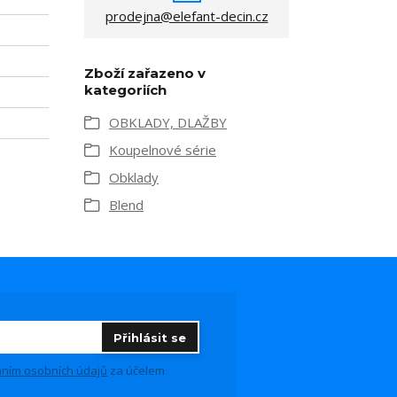
prodejna@elefant-decin.cz
Zboží zařazeno v
kategoriích
OBKLADY, DLAŽBY
Koupelnové série
Obklady
Blend
Přihlásit se
ním osobních údajů
za účelem