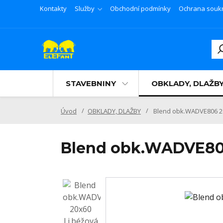
Kontakty
Služby
Obchodní podmínky
Ochrana souk
STAVEBNINY
OBKLADY, DLAŽB
Úvod
OBKLADY, DLAŽBY
Blend obk.WADVE806 20
Blend obk.WADVE806