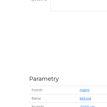
Parametry
Povrch
matný
Barva
béžová
Rozměr
20x60 cm