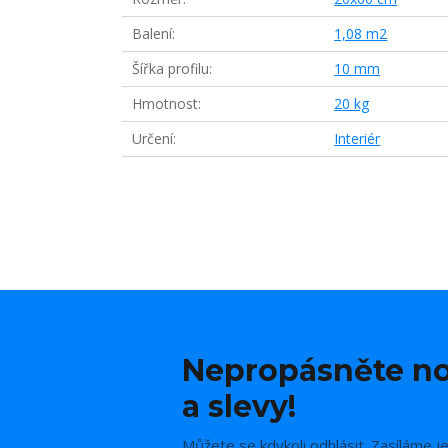
Balení
1,08 m2
Šířka profilu
10 mm
Hmotnost
20 kg
Určení
Interiér
Nepropásněte no
a slevy!
Můžete se kdykoli odhlásit. Zasíláme j