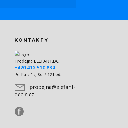
KONTAKTY
Prodejna ELEFANT.DC
+420 412 510 834
Po-Pá 7-17, So 7-12 hod.
prodejna@elefant-
decin.cz