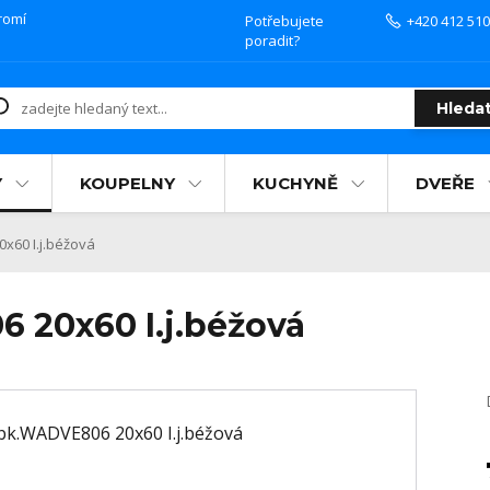
romí
Potřebujete
+420 412 510
poradit?
Hleda
Y
KOUPELNY
KUCHYNĚ
DVEŘE
x60 I.j.béžová
 20x60 I.j.béžová