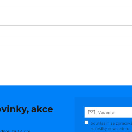
vinky, akce
Souhlasím se
zpracová
rozesílky newsletteru.
ednou za 14 dní.