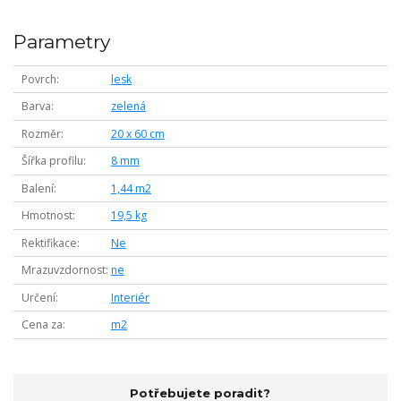
Parametry
Povrch
lesk
Barva
zelená
Rozměr
20 x 60 cm
Šířka profilu
8 mm
Balení
1,44 m2
Hmotnost
19,5 kg
Rektifikace
Ne
Mrazuvzdornost
ne
Určení
Interiér
Cena za
m2
Potřebujete poradit?