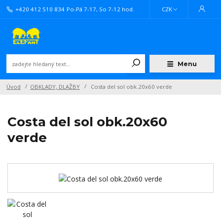
+420 412 510 834
Po-Pá 7-17, So 7-12 hod.
CZK
Menu
Úvod
OBKLADY, DLAŽBY
Costa del sol obk.20x60 verde
Costa del sol obk.20x60
verde