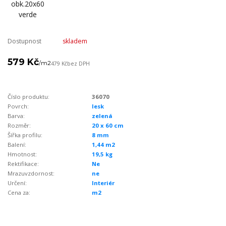
Dostupnost
skladem
579 Kč
/
m2
479 Kč
bez DPH
Číslo produktu:
36070
Povrch:
lesk
Barva:
zelená
Rozměr:
20 x 60 cm
Šířka profilu:
8 mm
Balení:
1,44 m2
Hmotnost:
19,5 kg
Rektifikace:
Ne
Mrazuvzdornost:
ne
Určení:
Interiér
Cena za:
m2